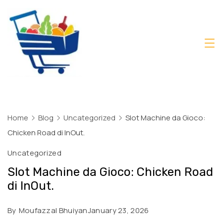
Skip
to
content
Daily
Mart
Dhaka
Home
Blog
Uncategorized
Slot Machine da Gioco:
Chicken Road di InOut.
Uncategorized
Slot Machine da Gioco: Chicken Road
di InOut.
By
Moufazzal Bhuiyan
January 23, 2026