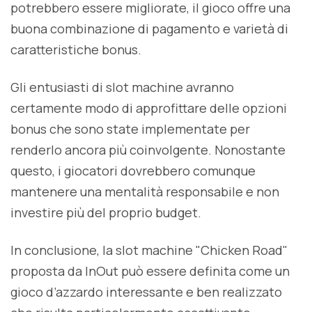
potrebbero essere migliorate, il gioco offre una
buona combinazione di pagamento e varietà di
caratteristiche bonus.
Gli entusiasti di slot machine avranno
certamente modo di approfittare delle opzioni
bonus che sono state implementate per
renderlo ancora più coinvolgente. Nonostante
questo, i giocatori dovrebbero comunque
mantenere una mentalità responsabile e non
investire più del proprio budget.
In conclusione, la slot machine "Chicken Road"
proposta da InOut può essere definita come un
gioco d’azzardo interessante e ben realizzato