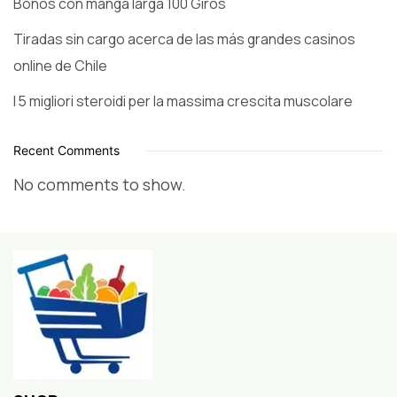
Bonos con manga larga 100 Giros
Tiradas sin cargo acerca de las más grandes casinos
online de Chile
I 5 migliori steroidi per la massima crescita muscolare
Recent Comments
No comments to show.