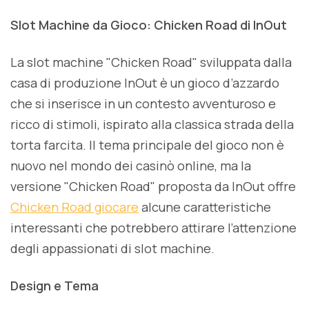
Slot Machine da Gioco: Chicken Road di InOut
La slot machine "Chicken Road" sviluppata dalla
casa di produzione InOut è un gioco d’azzardo
che si inserisce in un contesto avventuroso e
ricco di stimoli, ispirato alla classica strada della
torta farcita. Il tema principale del gioco non è
nuovo nel mondo dei casinò online, ma la
versione "Chicken Road" proposta da InOut offre
Chicken Road giocare
alcune caratteristiche
interessanti che potrebbero attirare l’attenzione
degli appassionati di slot machine.
Design e Tema