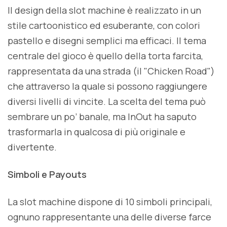
Il design della slot machine è realizzato in un
stile cartoonistico ed esuberante, con colori
pastello e disegni semplici ma efficaci. Il tema
centrale del gioco è quello della torta farcita,
rappresentata da una strada (il "Chicken Road")
che attraverso la quale si possono raggiungere
diversi livelli di vincite. La scelta del tema può
sembrare un po’ banale, ma InOut ha saputo
trasformarla in qualcosa di più originale e
divertente.
Simboli e Payouts
La slot machine dispone di 10 simboli principali,
ognuno rappresentante una delle diverse farce