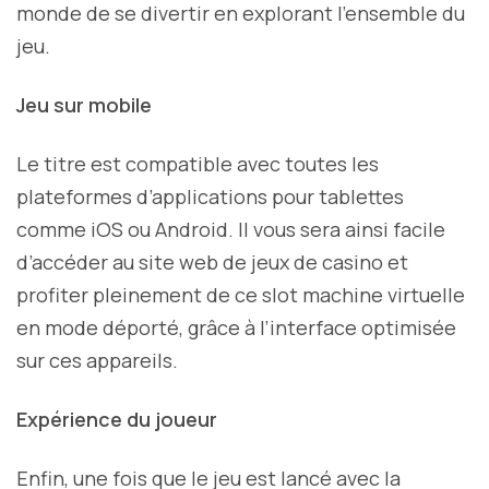
monde de se divertir en explorant l’ensemble du
jeu.
Jeu sur mobile
Le titre est compatible avec toutes les
plateformes d’applications pour tablettes
comme iOS ou Android. Il vous sera ainsi facile
d’accéder au site web de jeux de casino et
profiter pleinement de ce slot machine virtuelle
en mode déporté, grâce à l’interface optimisée
sur ces appareils.
Expérience du joueur
Enfin, une fois que le jeu est lancé avec la