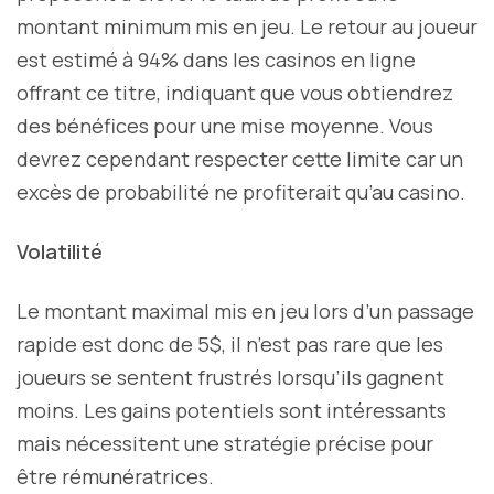
montant minimum mis en jeu. Le retour au joueur
est estimé à 94% dans les casinos en ligne
offrant ce titre, indiquant que vous obtiendrez
des bénéfices pour une mise moyenne. Vous
devrez cependant respecter cette limite car un
excès de probabilité ne profiterait qu’au casino.
Volatilité
Le montant maximal mis en jeu lors d’un passage
rapide est donc de 5$, il n’est pas rare que les
joueurs se sentent frustrés lorsqu’ils gagnent
moins. Les gains potentiels sont intéressants
mais nécessitent une stratégie précise pour
être rémunératrices.