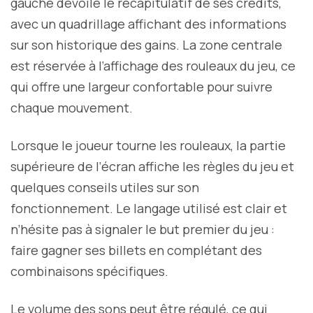
gauche dévoile le récapitulatif de ses crédits,
avec un quadrillage affichant des informations
sur son historique des gains. La zone centrale
est réservée à l’affichage des rouleaux du jeu, ce
qui offre une largeur confortable pour suivre
chaque mouvement.
Lorsque le joueur tourne les rouleaux, la partie
supérieure de l’écran affiche les règles du jeu et
quelques conseils utiles sur son
fonctionnement. Le langage utilisé est clair et
n’hésite pas à signaler le but premier du jeu :
faire gagner ses billets en complétant des
combinaisons spécifiques.
Le volume des sons peut être régulé, ce qui