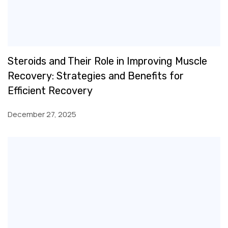
Steroids and Their Role in Improving Muscle
Recovery: Strategies and Benefits for
Efficient Recovery
December 27, 2025