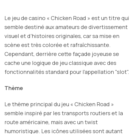
Le jeu de casino « Chicken Road » est un titre qui
semble destiné aux amateurs de divertissement
visuel et d’histoires originales, car sa mise en
scène est très colorée et rafraîchissante.
Cependant, derrière cette façade joyeuse se
cache une logique de jeu classique avec des
fonctionnalités standard pour l’appellation "slot".
Thème
Le thème principal du jeu « Chicken Road »
semble inspiré par les transports routiers et la
route américaine, mais avec un twist
humoristique. Les icônes utilisées sont autant