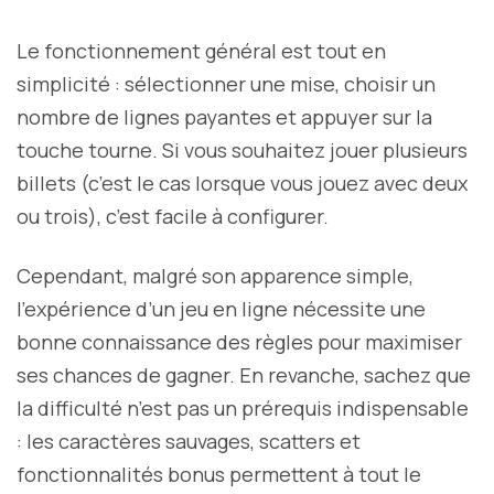
Le fonctionnement général est tout en
simplicité : sélectionner une mise, choisir un
nombre de lignes payantes et appuyer sur la
touche tourne. Si vous souhaitez jouer plusieurs
billets (c’est le cas lorsque vous jouez avec deux
ou trois), c’est facile à configurer.
Cependant, malgré son apparence simple,
l’expérience d’un jeu en ligne nécessite une
bonne connaissance des règles pour maximiser
ses chances de gagner. En revanche, sachez que
la difficulté n’est pas un prérequis indispensable
: les caractères sauvages, scat­ters et
fonctionnalités bonus permettent à tout le