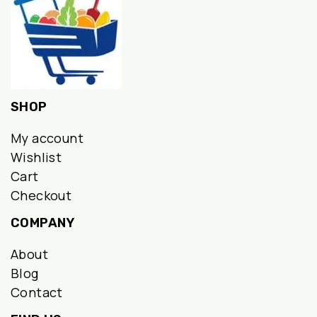
SHOP
My account
Wishlist
Cart
Checkout
COMPANY
About
Blog
Contact