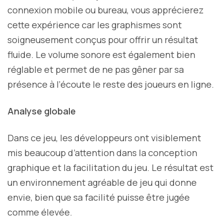
connexion mobile ou bureau, vous apprécierez
cette expérience car les graphismes sont
soigneusement conçus pour offrir un résultat
fluide. Le volume sonore est également bien
réglable et permet de ne pas gêner par sa
présence à l’écoute le reste des joueurs en ligne.
Analyse globale
Dans ce jeu, les développeurs ont visiblement
mis beaucoup d’attention dans la conception
graphique et la facilitation du jeu. Le résultat est
un environnement agréable de jeu qui donne
envie, bien que sa facilité puisse être jugée
comme élevée.