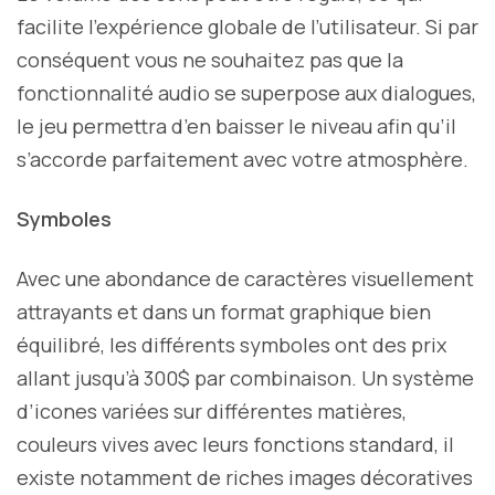
facilite l’expérience globale de l’utilisateur. Si par
conséquent vous ne souhaitez pas que la
fonctionnalité audio se superpose aux dialogues,
le jeu permettra d’en baisser le niveau afin qu’il
s’accorde parfaitement avec votre atmosphère.
Symboles
Avec une abondance de caractères visuellement
attrayants et dans un format graphique bien
équilibré, les différents symboles ont des prix
allant jusqu’à 300$ par combinaison. Un système
d’icones variées sur différentes matières,
couleurs vives avec leurs fonctions standard, il
existe notamment de riches images décoratives