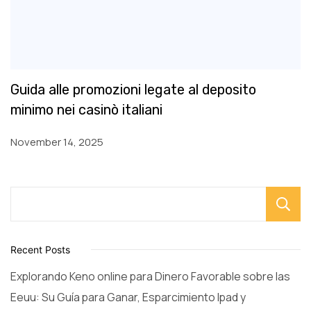
Guida alle promozioni legate al deposito
minimo nei casinò italiani
November 14, 2025
Recent Posts
Explorando Keno online para Dinero Favorable sobre las
Eeuu: Su Guía para Ganar, Esparcimiento Ipad y