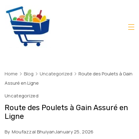
Skip
to
content
Daily
Mart
Dhaka
Home
Blog
Uncategorized
Route des Poulets à Gain
Assuré en Ligne
Uncategorized
Route des Poulets à Gain Assuré en
Ligne
By
Moufazzal Bhuiyan
January 25, 2026