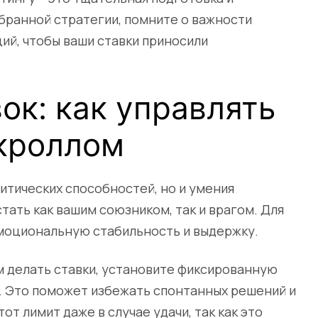
бранной стратегии, помните о важности
ий, чтобы ваши ставки приносили
ок: как управлять
кроллом
итических способностей, но и умения
тать как вашим союзником, так и врагом. Для
моциональную стабильность и выдержку.
 делать ставки, установите фиксированную
. Это поможет избежать спонтанных решений и
т лимит даже в случае удачи, так как это