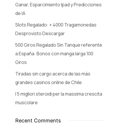
Ganar, Esparcimiento Ipad y Predicciones
de IA
Slots Regalado: + 4000 Tragamonedas
Desprovisto Descargar
500 Giros Regalado Sin Tanque referente
a España: Bonos con manga larga 100
Giros
Tiradas sin cargo acerca de las más
grandes casinos online de Chile
I 5 migliori steroidi per la massima crescita
muscolare
Recent Comments