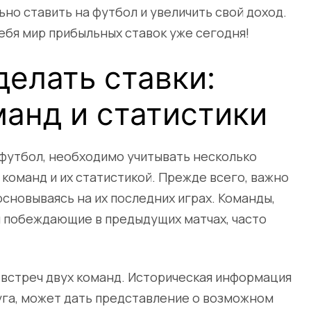
ьно ставить на футбол и увеличить свой доход.
ебя мир прибыльных ставок уже сегодня!
делать ставки:
анд и статистики
футбол, необходимо учитывать несколько
команд и их статистикой. Прежде всего, важно
сновываясь на их последних играх. Команды,
 побеждающие в предыдущих матчах, часто
у встреч двух команд. Историческая информация
руга, может дать представление о возможном