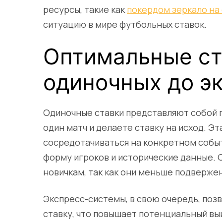
ресурсы, такие как
покердом зеркало на
ситуацию в мире футбольных ставок.
Оптимальные стр
одиночных до э
Одиночные ставки представляют собой 
один матч и делаете ставку на исход. Эт
сосредотачиваться на конкретном событ
форму игроков и исторические данные.
новичкам, так как они меньше подвержен
Экспресс-системы, в свою очередь, поз
ставку, что повышает потенциальный вы