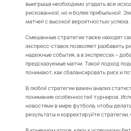
выигрыша необходимо угадать все исхо
рискованной, но и более прибыльной. Э
матчей с высокой вероятностью успеха.
Смешанные стратегии также находят сво
экспресс-ставок позволяет разбавить ри
надежные события, а в экспрессах – до
предсказуемые матчи. Такой подход под
понимают, как сбалансировать риск и п
В любой стратегии важен анализ статист
понимание особенностей турниров. Испо
новостями в мире футбола, чтобы делат
результаты и корректируйте стратегии,
В конечном итоге, ключ к успешному бет