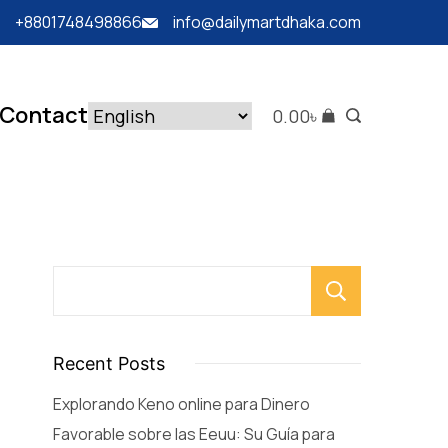
+8801748498866
info@dailymartdhaka.com
Contact
0.00
৳
Searc
Recent Posts
Explorando Keno online para Dinero
Favorable sobre las Eeuu: Su Guía para