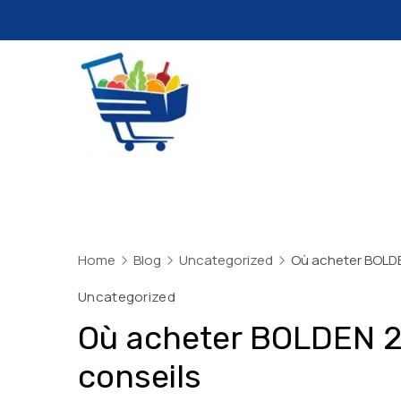
Skip
to
content
Daily
Mart
Dhaka
Home
Blog
Uncategorized
Où acheter BOLDE
Uncategorized
Où acheter BOLDEN 25
conseils