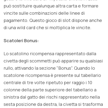
può sostituire qualunque altra carta e formare
vincite sulle combinazioni delle linee di
pagamento. Questo gioco di slot dispone anche
di una wild card che si moltiplica le vincite.
Scatoleri Bonus:
Lo scatolino ricompensa rappresentato dalla
civetta degli scommetti può apparire su qualsiasi
rullo, attivando la sezione "Bonus". Quando lo
scatolone ricompensa è presente sul tabellario
centrale di tre volte ripetuto per raggio i 10
colonne della parte superiore del tabellario a
sinistra dal gatto dei rischi rappresentato nella
sesta posizione da destra, la civetta si trasforma