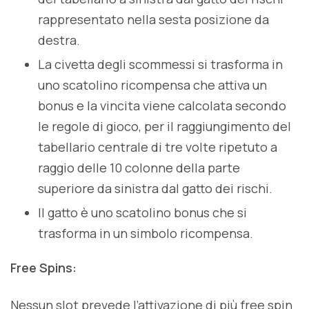
rappresentato nella sesta posizione da
destra.
La civetta degli scommessi si trasforma in
uno scatolino ricompensa che attiva un
bonus e la vincita viene calcolata secondo
le regole di gioco, per il raggiungimento del
tabellario centrale di tre volte ripetuto a
raggio delle 10 colonne della parte
superiore da sinistra dal gatto dei rischi.
Il gatto è uno scatolino bonus che si
trasforma in un simbolo ricompensa.
Free Spins:
Nessun slot prevede l’attivazione di più free spin