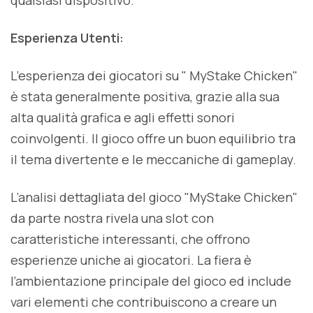
qualsiasi dispositivo.
Esperienza Utenti:
L’esperienza dei giocatori su " MyStake Chicken"
è stata generalmente positiva, grazie alla sua
alta qualità grafica e agli effetti sonori
coinvolgenti. Il gioco offre un buon equilibrio tra
il tema divertente e le meccaniche di gameplay.
L’analisi dettagliata del gioco "MyStake Chicken"
da parte nostra rivela una slot con
caratteristiche interessanti, che offrono
esperienze uniche ai giocatori. La fiera è
l’ambientazione principale del gioco ed include
vari elementi che contribuiscono a creare un