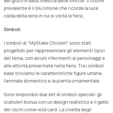
del gioco e dalla finestra delle vincite. Il colore
prevalente è il blu limone che ricorda la luce
calda della sera in cui si visita la fiera.
Simboli:
I simboli di "MyStake Chicken" sono stati
progettati per rappresentare gli elementi tipici
del tema, con alcuni riferimenti ai personaggi e
alle attività presentate nella fiera. Tra i simboli
base troviamo le caratteristiche figure umane,
l’animale domestico e la pianta ornamentale.
Sono disponibili due set di simboli speciali: gli
scatoleri bonus con un design realistico e il gatto
dei rischi come wild card. La civetta degli