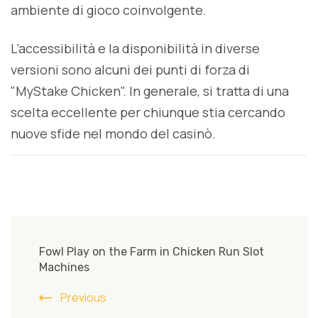
ambiente di gioco coinvolgente.
L’accessibilità e la disponibilità in diverse
versioni sono alcuni dei punti di forza di
"MyStake Chicken". In generale, si tratta di una
scelta eccellente per chiunque stia cercando
nuove sfide nel mondo del casinò.
Post
Navigation
Fowl Play on the Farm in Chicken Run Slot
Machines
Previous