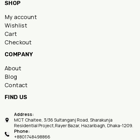
SHOP
My account
Wishlist
Cart
Checkout
COMPANY
About
Blog
Contact
FIND US
Address:
MCT Chaitee, 3/36 Sultanganj Road, Sharakunja
Residential Project,Rayer Bazar, Hazaribagh, Dhaka-1209.
Phone:
+8801748498866