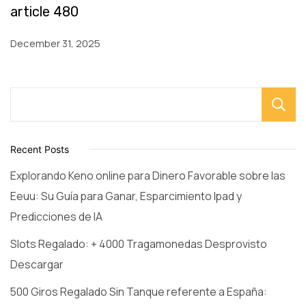
article 480
December 31, 2025
Recent Posts
Explorando Keno online para Dinero Favorable sobre las
Eeuu: Su Guía para Ganar, Esparcimiento Ipad y
Predicciones de IA
Slots Regalado: + 4000 Tragamonedas Desprovisto
Descargar
500 Giros Regalado Sin Tanque referente a España: