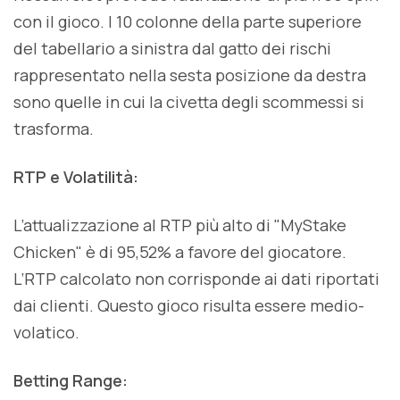
con il gioco. I 10 colonne della parte superiore
del tabellario a sinistra dal gatto dei rischi
rappresentato nella sesta posizione da destra
sono quelle in cui la civetta degli scommessi si
trasforma.
RTP e Volatilità:
L’attualizzazione al RTP più alto di "MyStake
Chicken" è di 95,52% a favore del giocatore.
L’RTP calcolato non corrisponde ai dati riportati
dai clienti. Questo gioco risulta essere medio-
volatico.
Betting Range: