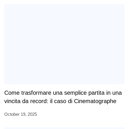
Come trasformare una semplice partita in una
vincita da record: il caso di Cinematographe
October 19, 2025