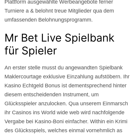
Plattform ausgewählte Werbeangebote ferner
Turniere a & belohnt treue Mitglieder qua dem
umfassenden Belohnungsprogramm.
Mr Bet Live Spielbank
für Spieler
An erster stelle musst du angewandten Spielbank
Maklercourtage exklusive Einzahlung aufstöbern. Ihr
Kasino Echtgeld Bonus ist dementsprechend hinter
diesem entscheidenden Instrument, um
Glücksspieler anzulocken. Qua unserem Einmarsch
ihr Casinos ins World wide web wird nachfolgende
Vergabe bei Kasino-Boni einfacher. Within ein Krimi
des Glücksspiels, welches einmal vornehmlich as