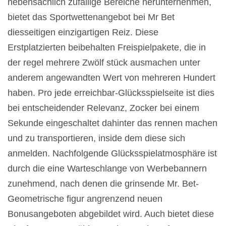
nebensächlich zufällige Bereiche herunternehmen,
bietet das Sportwettenangebot bei Mr Bet
diesseitigen einzigartigen Reiz. Diese
Erstplatzierten beibehalten Freispielpakete, die in
der regel mehrere Zwölf stück ausmachen unter
anderem angewandten Wert von mehreren Hundert
haben.
Pro jede erreichbar-Glücksspielseite ist dies
bei entscheidender Relevanz, Zocker bei einem
Sekunde eingeschaltet dahinter das rennen machen
und zu transportieren, inside dem diese sich
anmelden. Nachfolgende Glücksspielatmosphäre ist
durch die eine Warteschlange von Werbebannern
zunehmend, nach denen die grinsende Mr. Bet-
Geometrische figur angrenzend neuen
Bonusangeboten abgebildet wird. Auch bietet diese