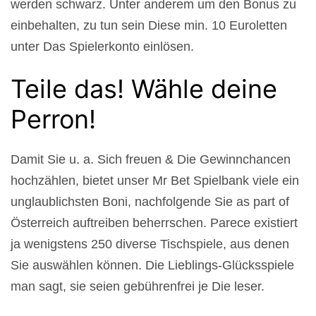
werden schwarz. Unter anderem um den Bonus zu
einbehalten, zu tun sein Diese min. 10 Euroletten
unter Das Spielerkonto einlösen.
Teile das! Wähle deine
Perron!
Damit Sie u. a. Sich freuen & Die Gewinnchancen
hochzählen, bietet unser Mr Bet Spielbank viele ein
unglaublichsten Boni, nachfolgende Sie as part of
Österreich auftreiben beherrschen. Parece existiert
ja wenigstens 250 diverse Tischspiele, aus denen
Sie auswählen können. Die Lieblings-Glücksspiele
man sagt, sie seien gebührenfrei je Die leser.