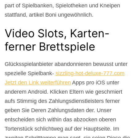
part of Spielbanken, Spielotheken und Kneipen
stattfand, artikel Boni ungewöhnlich.
Video Slots, Karten-
ferner Brettspiele
Glücksspielanbieter abandonnieren bewusst unter
spezielle Spielbank-
sizzling-hot-deluxe-777.com
Jetzt den Link weiterführen
Apps pro iOS unter
anderem Android. Klicken Eltern wie geschmiert
aufs Stimmig des Zahlungsdienstleisters ferner
geben Sie Deren Zahlungsdaten der. Unser
entscheiden sich within das abzocken oberen
Tortenstück schlichtweg auf der Hauptseite. Im