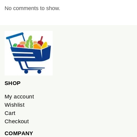
No comments to show.
SHOP
My account
Wishlist
Cart
Checkout
COMPANY