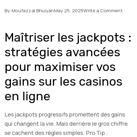
on
By
Moufazzal Bhuiyan
May 25, 2025
Write a Comment
Maîtri
les
Maîtriser les jackpots :
jackp
:
stratégies avancées
straté
pour maximiser vos
avanc
pour
gains sur les casinos
maxim
en ligne
vos
gains
sur
Les jackpots progressifs promettent des gains
les
qui changent la vie. Mais derrière le gros chiffre
casin
se cachent des règles simples. Pro Tip :