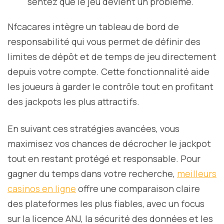
sentez que le jeu devient un problème.
Nfcacares intègre un tableau de bord de
responsabilité qui vous permet de définir des
limites de dépôt et de temps de jeu directement
depuis votre compte. Cette fonctionnalité aide
les joueurs à garder le contrôle tout en profitant
des jackpots les plus attractifs.
En suivant ces stratégies avancées, vous
maximisez vos chances de décrocher le jackpot
tout en restant protégé et responsable. Pour
gagner du temps dans votre recherche,
meilleurs
casinos en ligne
offre une comparaison claire
des plateformes les plus fiables, avec un focus
sur la licence ANJ, la sécurité des données et les