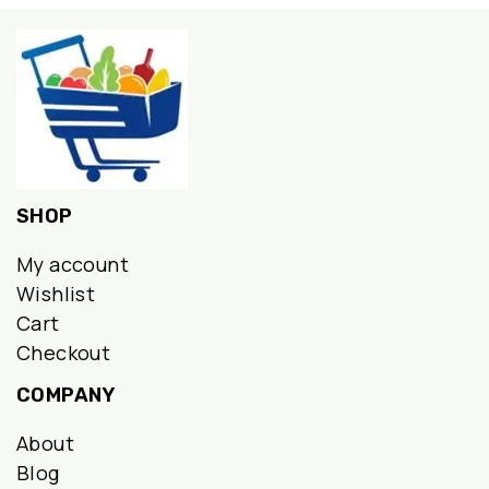
SHOP
My account
Wishlist
Cart
Checkout
COMPANY
About
Blog