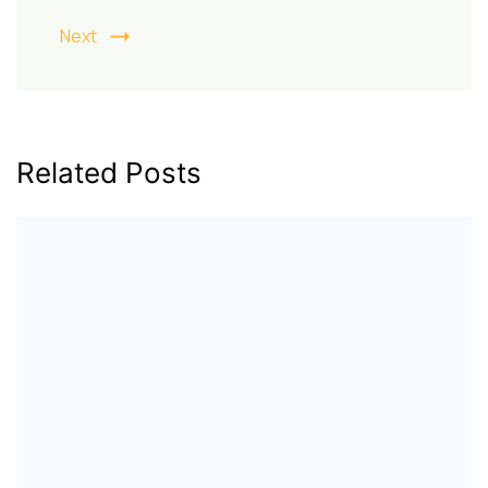
Next
Related Posts