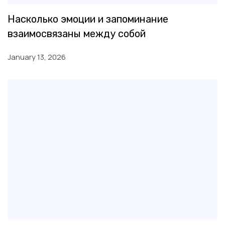
Насколько эмоции и запоминание
взаимосвязаны между собой
January 13, 2026