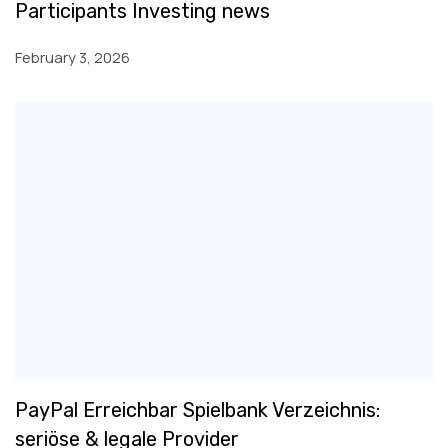
Participants Investing news
February 3, 2026
PayPal Erreichbar Spielbank Verzeichnis:
seriöse & legale Provider