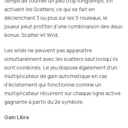
temps de tourner un peu trop longtemps. En
activant les Scatters, ce qui se fait en
déclenchant 3 ou plus sur les 5 rouleaux, le
joueur peut profiter d’une combinaison des deux
bonus, Scatter et Wild.
Les wilds ne peuvent pas apparaître
simultanément avec les scatters sauf lorsqu’ils
sont combinés. Le jeu dispose également d’un
multiplicateur de gain automatique en cas
d’éclatement qui fonctionne comme un
multiplicateur récurrent sur chaque ligne active
gagnante à partir du 2e symbole.
Gain Libre