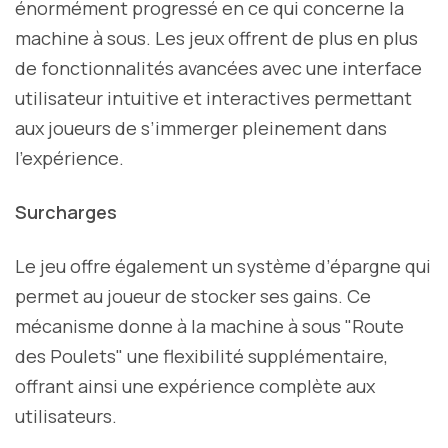
énormément progressé en ce qui concerne la
machine à sous. Les jeux offrent de plus en plus
de fonctionnalités avancées avec une interface
utilisateur intuitive et interactives permettant
aux joueurs de s’immerger pleinement dans
l’expérience.
Surcharges
Le jeu offre également un système d’épargne qui
permet au joueur de stocker ses gains. Ce
mécanisme donne à la machine à sous "Route
des Poulets" une flexibilité supplémentaire,
offrant ainsi une expérience complète aux
utilisateurs.