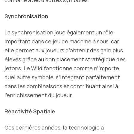
combiné avec d’autres symboles.
Synchronisation
La synchronisation joue également un rôle
important dans ce jeu de machine à sous, car
elle permet aux joueurs d’obtenir des gain plus
élevés grâce au bon placement stratégique des
jetons. Le Wild fonctionne comme n’importe
quel autre symbole, s’intégrant parfaitement
dans les combinaisons et contribuant ainsi à
l’enrichissement du joueur.
Réactivité Spatiale
Ces dernières années, la technologie a