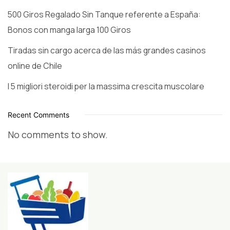
500 Giros Regalado Sin Tanque referente a España:
Bonos con manga larga 100 Giros
Tiradas sin cargo acerca de las más grandes casinos
online de Chile
I 5 migliori steroidi per la massima crescita muscolare
Recent Comments
No comments to show.