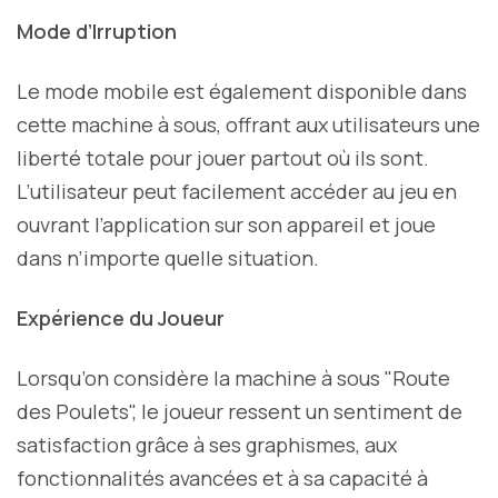
Mode d’Irruption
Le mode mobile est également disponible dans
cette machine à sous, offrant aux utilisateurs une
liberté totale pour jouer partout où ils sont.
L’utilisateur peut facilement accéder au jeu en
ouvrant l’application sur son appareil et joue
dans n’importe quelle situation.
Expérience du Joueur
Lorsqu’on considère la machine à sous "Route
des Poulets", le joueur ressent un sentiment de
satisfaction grâce à ses graphismes, aux
fonctionnalités avancées et à sa capacité à