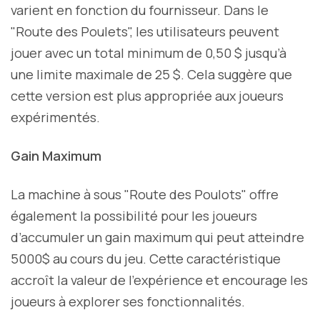
varient en fonction du fournisseur. Dans le
"Route des Poulets", les utilisateurs peuvent
jouer avec un total minimum de 0,50 $ jusqu’à
une limite maximale de 25 $. Cela suggère que
cette version est plus appropriée aux joueurs
expérimentés.
Gain Maximum
La machine à sous "Route des Poulots" offre
également la possibilité pour les joueurs
d’accumuler un gain maximum qui peut atteindre
5000$ au cours du jeu. Cette caractéristique
accroît la valeur de l’expérience et encourage les
joueurs à explorer ses fonctionnalités.