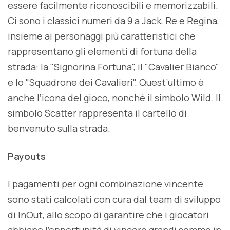
essere facilmente riconoscibili e memorizzabili.
Ci sono i classici numeri da 9 a Jack, Re e Regina,
insieme ai personaggi più caratteristici che
rappresentano gli elementi di fortuna della
strada: la "Signorina Fortuna", il "Cavalier Bianco"
e lo "Squadrone dei Cavalieri". Quest’ultimo è
anche l’icona del gioco, nonché il simbolo Wild. Il
simbolo Scatter rappresenta il cartello di
benvenuto sulla strada.
Payouts
I pagamenti per ogni combinazione vincente
sono stati calcolati con cura dal team di sviluppo
di InOut, allo scopo di garantire che i giocatori