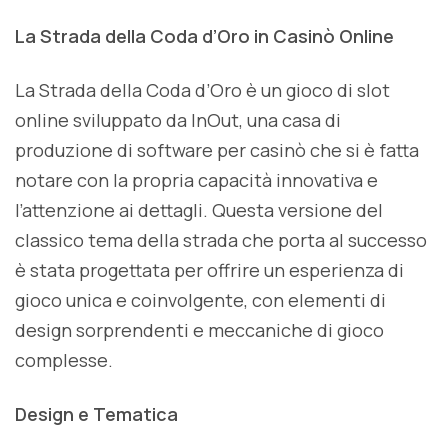
La Strada della Coda d’Oro in Casinò Online
La Strada della Coda d’Oro è un gioco di slot
online sviluppato da InOut, una casa di
produzione di software per casinò che si è fatta
notare con la propria capacità innovativa e
l’attenzione ai dettagli. Questa versione del
classico tema della strada che porta al successo
è stata progettata per offrire un esperienza di
gioco unica e coinvolgente, con elementi di
design sorprendenti e meccaniche di gioco
complesse.
Design e Tematica