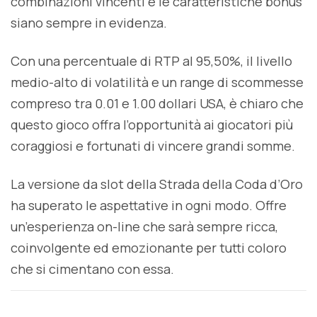
combinazioni vincenti e le caratteristiche bonus
siano sempre in evidenza.
Con una percentuale di RTP al 95,50%, il livello
medio-alto di volatilità e un range di scommesse
compreso tra 0.01 e 1.00 dollari USA, è chiaro che
questo gioco offra l’opportunità ai giocatori più
coraggiosi e fortunati di vincere grandi somme.
La versione da slot della Strada della Coda d’Oro
ha superato le aspettative in ogni modo. Offre
un’esperienza on-line che sarà sempre ricca,
coinvolgente ed emozionante per tutti coloro
che si cimentano con essa.