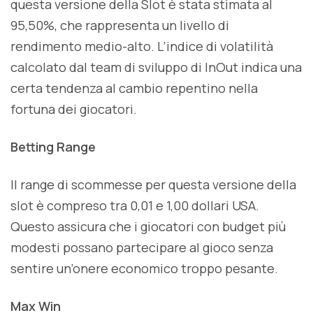
questa versione della Slot è stata stimata al
95,50%, che rappresenta un livello di
rendimento medio-alto. L’indice di volatilità
calcolato dal team di sviluppo di InOut indica una
certa tendenza al cambio repentino nella
fortuna dei giocatori.
Betting Range
Il range di scommesse per questa versione della
slot è compreso tra 0,01 e 1,00 dollari USA.
Questo assicura che i giocatori con budget più
modesti possano partecipare al gioco senza
sentire un’onere economico troppo pesante.
Max Win