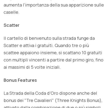
aumenta l’importanza della sua apparizione sulle
caselle.
Scatter
Il cartello di benvenuto sulla strada funge da
Scatter e attiva i gratuiti. Quando tre o più
scattee appaiono insieme, si scattano 10 gratuiti
con multipli vincenti a partire dal primo giro, fino
ai massimi di 5 volte iniziali.
Bonus Features
La Strada della Coda d’Oro dispone anche del
bonus dei "Tre Cavalieri" (Three Knights Bonus),
attivato dalla combinazione di due o più simboli