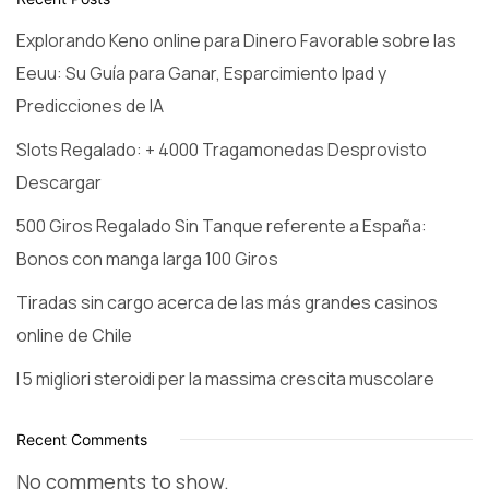
Explorando Keno online para Dinero Favorable sobre las
Eeuu: Su Guía para Ganar, Esparcimiento Ipad y
Predicciones de IA
Slots Regalado: + 4000 Tragamonedas Desprovisto
Descargar
500 Giros Regalado Sin Tanque referente a España:
Bonos con manga larga 100 Giros
Tiradas sin cargo acerca de las más grandes casinos
online de Chile
I 5 migliori steroidi per la massima crescita muscolare
Recent Comments
No comments to show.