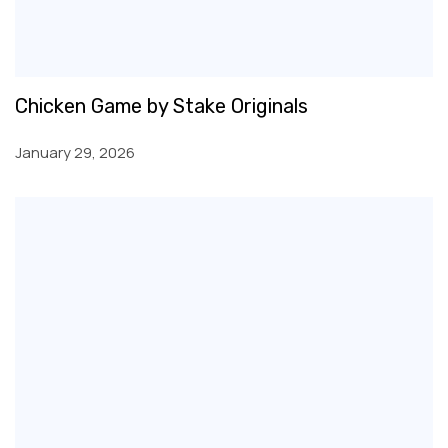
Chicken Game by Stake Originals
January 29, 2026