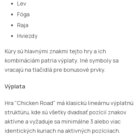
Lev
Fóga
Raja
Hviezdy
Kúry sú hlavnými znakmi tejto hry a ich
kombináciám patria výplaty. Iné symboly sa
vracajú na tlačidlá pre bonusové prvky.
Výplata
Hra "Chicken Road" má klasickú lineárnu výplatnú
struktúru, kde sú všetky dvadsať pozícií znakov
aktívne a vyžaduje sa minimálne 3 alebo viac
identických kuriach na aktivných pozíciiach.