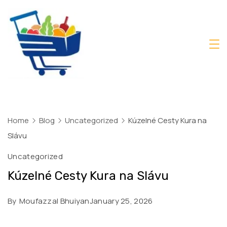
Skip
to
content
Daily
Mart
Dhaka
Home
Blog
Uncategorized
Kúzelné Cesty Kura na
Slávu
Uncategorized
Kúzelné Cesty Kura na Slávu
By
Moufazzal Bhuiyan
January 25, 2026