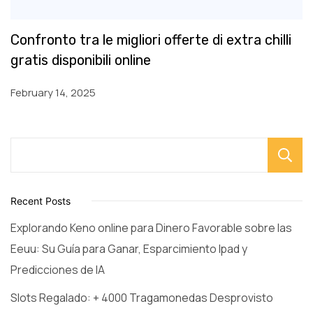
Confronto tra le migliori offerte di extra chilli
gratis disponibili online
February 14, 2025
Recent Posts
Explorando Keno online para Dinero Favorable sobre las
Eeuu: Su Guía para Ganar, Esparcimiento Ipad y
Predicciones de IA
Slots Regalado: + 4000 Tragamonedas Desprovisto