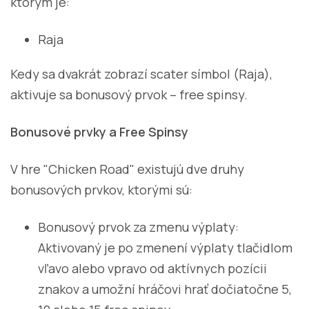
ktorým je:
Raja
Kedy sa dvakrát zobrazí scater símbol (Raja),
aktivuje sa bonusový prvok – free spinsy.
Bonusové prvky a Free Spinsy
V hre "Chicken Road" existujú dve druhy
bonusových prvkov, ktorými sú:
Bonusový prvok za zmenu výplaty:
Aktivovaný je po zmenení výplaty tlačidlom
vľavo alebo vpravo od aktívnych pozícii
znakov a umožní hráčovi hrať dočiatočne 5,