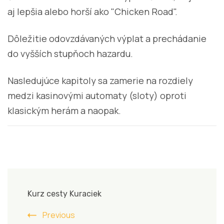
aj lepšia alebo horší ako "Chicken Road".
Dôležitie odovzdávaných výplat a prechádanie
do vyšších stupňoch hazardu.
Nasledujúce kapitoly sa zamerie na rozdiely
medzi kasinovými automaty (sloty) oproti
klasickým herám a naopak.
Post
Navigation
Kurz cesty Kuraciek
Previous