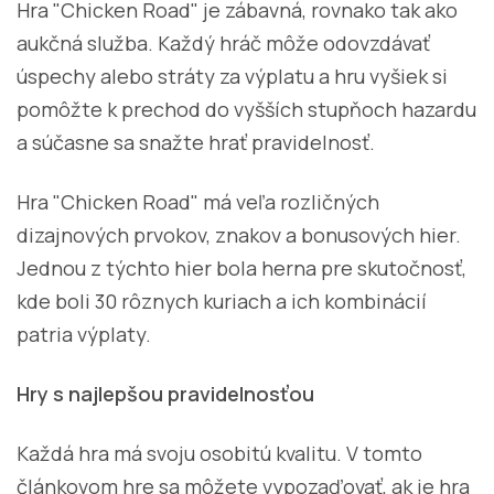
Hra "Chicken Road" je zábavná, rovnako tak ako
aukčná služba. Každý hráč môže odovzdávať
úspechy alebo stráty za výplatu a hru vyšiek si
pomôžte k prechod do vyšších stupňoch hazardu
a súčasne sa snažte hrať pravidelnosť.
Hra "Chicken Road" má veľa rozličných
dizajnových prvokov, znakov a bonusových hier.
Jednou z týchto hier bola herna pre skutočnosť,
kde boli 30 rôznych kuriach a ich kombinácií
patria výplaty.
Hry s najlepšou pravidelnosťou
Každá hra má svoju osobitú kvalitu. V tomto
článkovom hre sa môžete vypozaďovať, ak je hra