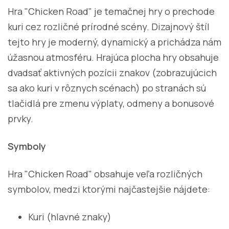
Hra "Chicken Road" je temačnej hry o prechode
kuri cez rozličné prírodné scény. Dizajnový štíl
tejto hry je moderný, dynamický a prichádza nám
úžasnou atmosféru. Hrajúca plocha hry obsahuje
dvadsať aktivných pozícii znakov (zobrazujúcich
sa ako kuri v rôznych scénach) po stranách sú
tlačidlá pre zmenu výplaty, odmeny a bonusové
prvky.
Symboly
Hra "Chicken Road" obsahuje veľa rozličných
symbolov, medzi ktorými najčastejšie nájdete:
Kuri (hlavné znaky)