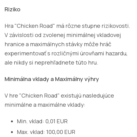
Riziko
Hra "Chicken Road" má rôzne stupne rizikovosti.
V závislosti od zvolenej minimálnej vkladovej
hranice a maximálnych stávky môže hráč
experimentovať s rozličnými úrovňami hazardu,
ale nikdy si neprehľadnete túto hru.
Minimálna vklady a Maximálny výhry
V hre "Chicken Road" existujú nasledujúce
minimálne a maximálne vklady:
Min. vklad: 0,01 EUR
Max. vklad: 100,00 EUR