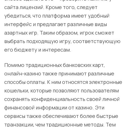
сайта лицензий. Кроме того, следует
убедиться, что платформа имеет удобный
интерфейс и предлагает различные виды
азартных игр. Таким образом, игрок сможет
выбрать подходящую игру, соответствующую
его бюджету и интересам.
Помимо традиционных банковских карт,
онлайн-казино также принимают различные
способы оплаты. К ним относятся электронные
кошельки, которые позволяют пользователям
сохранять конфиденциальность своей личной
финансовой информации от казино. Эти
сервисы также обеспечивают более быстрые
транзакции, чем традиционные методы. Тем