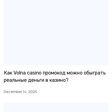
Как Volna casino промокод можно обыграть
реальные деньги в казино?
December 14, 2025