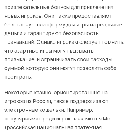
привлекательные бонусы для привлечения
новых игроков. Они также предоставляют
безопасную платформу для игры на реальные
деньги и гарантируют безопасность
транзакций. Однако игрокам следует помнить,
что азартные игры могут вызывать
привыкание, и ограничивать свои расходы
суммой, которую они могут позволить себе
проиграть.
Некоторые казино, ориентированные на
игроков из России, также поддерживают
электронные кошельки. Например,
популярными среди игроков являются Mir
(российская национальная платежная