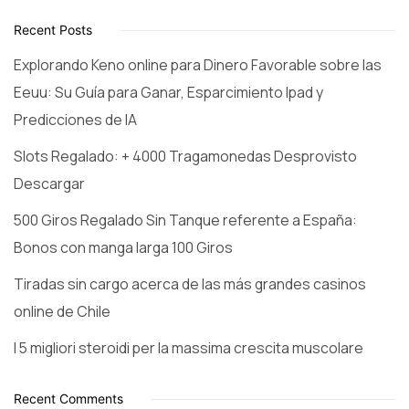
Recent Posts
Explorando Keno online para Dinero Favorable sobre las
Eeuu: Su Guía para Ganar, Esparcimiento Ipad y
Predicciones de IA
Slots Regalado: + 4000 Tragamonedas Desprovisto
Descargar
500 Giros Regalado Sin Tanque referente a España:
Bonos con manga larga 100 Giros
Tiradas sin cargo acerca de las más grandes casinos
online de Chile
I 5 migliori steroidi per la massima crescita muscolare
Recent Comments