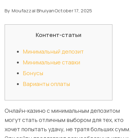
By
Moufazzal Bhuiyan
October 17, 2025
Контент-статьи
Минимальный депозит
Минимальные ставки
Бонусы
Варианты оплаты
Онлайн-казино с минимальным депозитом
могут стать отличным выбором для тех, кто
хочет попытать удачу, не тратя больших сумм.