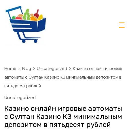
Skip
to
content
Daily
Mart
Dhaka
Home
Blog
Uncategorized
Казино онлайн игровые
автоматы с Султан Казино КЗ минимальным депозитом в
пятьдесят рублей
Uncategorized
Казино онлайн игровые автоматы
с Султан Казино КЗ минимальным
депозитом в пятьдесят рублей