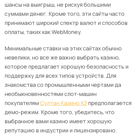
шансы на выигрыш, не рискуя большими
суммами денег. Кроме того, эти сайты часто
принимают широкий спектр валют и способов
оплаты, таких как WebMoney.
Минимальные ставки на этих сайтах обычно
невелики, но все же важно выбрать казино,
которое предлагает хорошую безопасность и
поддержку для всех типов устройств. Для
знакомства со промышленными чертами да
необыкновенностями слот-машин
покупателям
Султан Казино КЗ
предполагается
демо-режим. Кроме того, убедитесь, что
выбранное вами казино имеет хорошую
репутацию в индустрии и лицензировано.