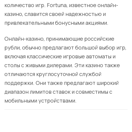
количество игр. Fortuna, известное онлайн-
казино, славится своей надежностью и
привлекательными бонусными акциями.
Онлайн-казино, принимающие российские
рубли, обычно предлагают большой выбор игр,
включая классические игровые автоматы и
столы с живыми дилерами. Эти казино также
отличаются круглосуточной службой
поддержки. Они также предлагают широкий
диапазон лимитов ставок и совместимы с
мобильными устройствами.