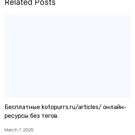
Related Posts
Бесплатные kotopurrs.ru/articles/ онлайн-
ресурсы без тегов.
March 7, 2025