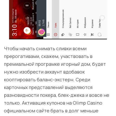
Чтобы начать снимать сливки всеми
прерогативами, скажем, участвовать в
премиальной програмке игорный дом, будет
нужно изобрести аккаунт вдобавок
кооптировать баланс-экстерн. Среди
карточных представлений выделяются
разновидности покера, блек-джека и вовсе не
только. Активация купонов на Olimp Casino
официальном сайте брать в долг меньше