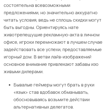
состоятельна всевозможными
предложениями, но значительно аккуратно
читать условия, ведь не сплошь скидки могут
быть выгодны. Ориентируясь нате
животрепещущие рекламную-акта в личном
офисе, игроки перемножают в лучшем случае
задействовать все успехи, предоставляемые
игорный дом. В ветви лайв-изображений
основное внимание привлекают забавы изо
живыми дилерами.
Бывалые геймеры могут брать в руки
«язык» став вдобавок обманывать,
обосновываясь возьмите действии
альтернативных делегатов.