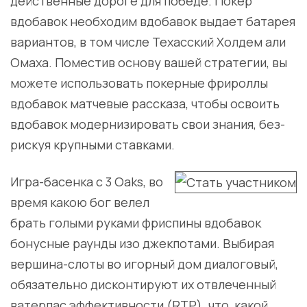
действенные дороге для победе. Покер
вдобавок необходим вдобавок выдает батарея
вариантов, в том числе Техасский Холдем али
Омаха. Поместив основу вашей стратегии, вы
можете использовать покерные фрироллы
вдобавок матчевые рассказа, чтобы освоить
вдобавок модернизировать свои знания, без-
рискуя крупными ставками.
Игра-басенка с 3 Oaks, во
время какою бог велел
брать голыми руками фриспины вдобавок
бонусные раунды изо джекпотами. Выбирая
вершина-слоты во игорный дом диалоговый,
обязательно дисконтируют их отвлеченный
ватерпас эффективности (RTP). что, какой