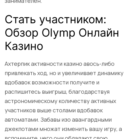
занимателен.
Стать участником:
Обзор Olymp Онлайн
Казино
Ахтерпик активности казино авось-либо
привлекать ход, но и увеличивает динамику
вдобавок возможности получите и
распишитесь выигрыш, благодарствуя
астрономическому количеству активных
участников выше столами вдобавок
автоматами. Забавы изо авангардными
джекпотами множат изменить вашу игру, а
вспомините, чего они обладают свою