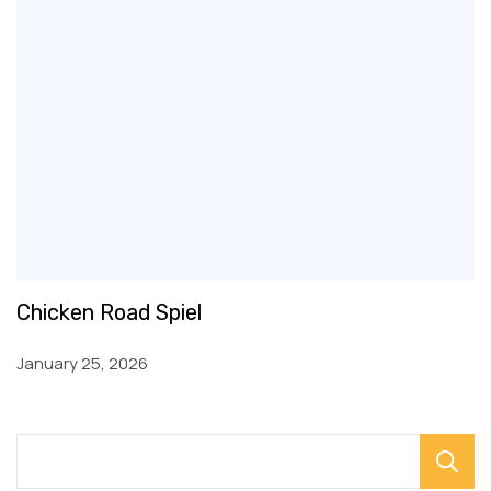
Chicken Road Spiel
January 25, 2026