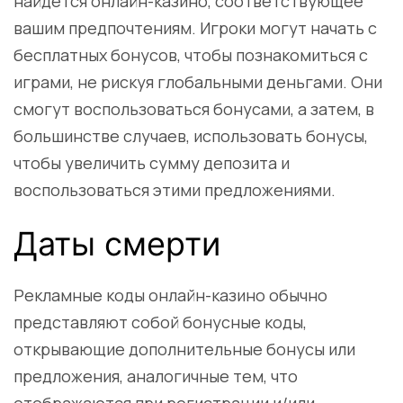
найдется онлайн-казино, соответствующее
вашим предпочтениям. Игроки могут начать с
бесплатных бонусов, чтобы познакомиться с
играми, не рискуя глобальными деньгами. Они
смогут воспользоваться бонусами, а затем, в
большинстве случаев, использовать бонусы,
чтобы увеличить сумму депозита и
воспользоваться этими предложениями.
Даты смерти
Рекламные коды онлайн-казино обычно
представляют собой бонусные коды,
открывающие дополнительные бонусы или
предложения, аналогичные тем, что