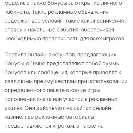
модели, а также бонусы за открытие личного
кабинета. Такие рекламные объявления
содержат все условия, такие как ограничения
ставок и начальные события, обеспечивая
необходимую прозрачность для всех игроков.
Правила онлайн-аккаунтов, предлагающих
бонусы, обычно представляют собой суммы
бонусов или сообщения, которые приводят к
различным преимуществам при использовании
определенного пакета в конце игры,
пополнении счета или участии в рекламных
акциях. Они действуют на сайтах онлайн-
казино, где рекламные материалы
предоставляются игрокам, а также на