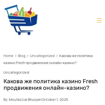
Skip
to
content
Daily
Mart
Dhaka
Home
Blog
Uncategorized
Какова же политика
казино Fresh продвижения онлайн-казино?
Uncategorized
Какова же политика казино Fresh
продвижения онлайн-казино?
By
Moufazzal Bhuiyan
October 1, 2025