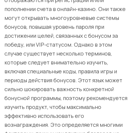
отображаются при регистрации и/или
пополнении счета в онлайн-казино. Они также
могут открывать многоуровневые системы
бонусов, повышая уровень пароля при
достижении целей, связанных с бонусом за
победу, или VIP-статусом. Однако в этом
случае существует несколько терминов,
которые следует внимательно изучить,
включая специальные коды, правила игры и
периоды действия бонусов. Этот язык может
сильно шокировать важность конкретной
бонусной программы, поэтому рекомендуется
изучить продукт, чтобы максимально
эффективно использовать его
вознаграждения. Это определяется многими