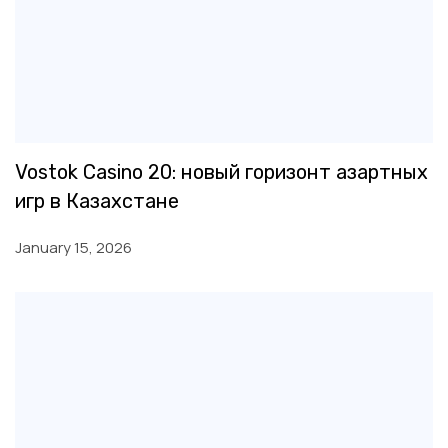
Vostok Casino 20: новый горизонт азартных
игр в Казахстане
January 15, 2026