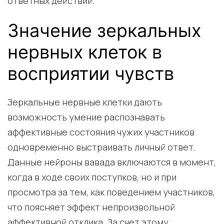
ответных действий.
Значение зеркальных
нервных клеток в
восприятии чувств
Зеркальные нервные клетки дають
возможность умение распознавать
аффективные состояния чужих участников
одновременно выстраивать личный ответ.
Данные нейроны вавада включаются в момент,
когда в ходе своих поступков, но и при
просмотра за тем, как поведением участников,
что поясняет эффект непроизвольной
аффективной отклика. За счет этому