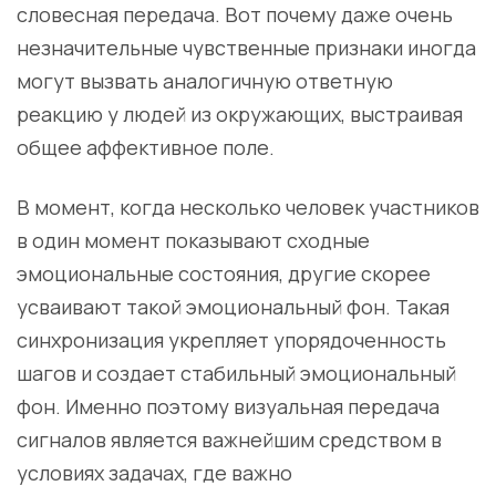
словесная передача. Вот почему даже очень
незначительные чувственные признаки иногда
могут вызвать аналогичную ответную
реакцию у людей из окружающих, выстраивая
общее аффективное поле.
В момент, когда несколько человек участников
в один момент показывают сходные
эмоциональные состояния, другие скорее
усваивают такой эмоциональный фон. Такая
синхронизация укрепляет упорядоченность
шагов и создает стабильный эмоциональный
фон. Именно поэтому визуальная передача
сигналов является важнейшим средством в
условиях задачах, где важно