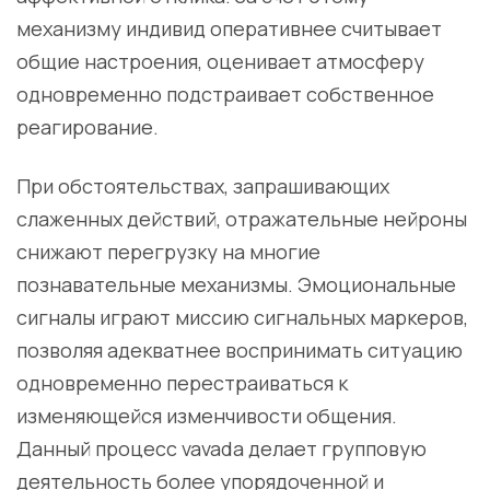
механизму индивид оперативнее считывает
общие настроения, оценивает атмосферу
одновременно подстраивает собственное
реагирование.
При обстоятельствах, запрашивающих
слаженных действий, отражательные нейроны
снижают перегрузку на многие
познавательные механизмы. Эмоциональные
сигналы играют миссию сигнальных маркеров,
позволяя адекватнее воспринимать ситуацию
одновременно перестраиваться к
изменяющейся изменчивости общения.
Данный процесс vavada делает групповую
деятельность более упорядоченной и