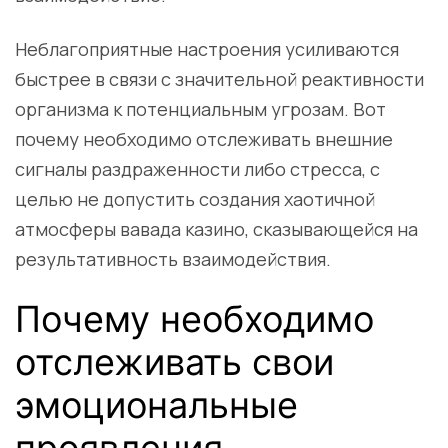
Неблагоприятные настроения усиливаются
быстрее в связи с значительной реактивности
организма к потенциальным угрозам. Вот
почему необходимо отслеживать внешние
сигналы раздраженности либо стресса, с
целью не допустить создания хаотичной
атмосферы вавада казино, сказывающейся на
результативность взаимодействия.
Почему необходимо
отслеживать свои
эмоциональные