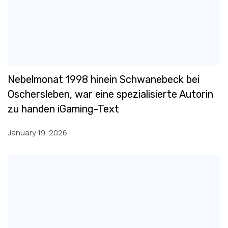
Nebelmonat 1998 hinein Schwanebeck bei
Oschersleben, war eine spezialisierte Autorin
zu handen iGaming-Text
January 19, 2026