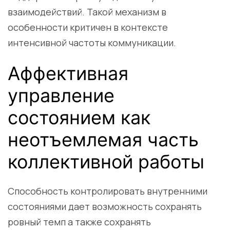
взаимодействий. Такой механизм в
особенности критичен в контексте
интенсивной частоты коммуникации.
Аффективная
управление
состоянием как
неотъемлемая часть
коллективной работы
Способность контролировать внутренними
состояниями дает возможность сохранять
ровный темп а также сохранять