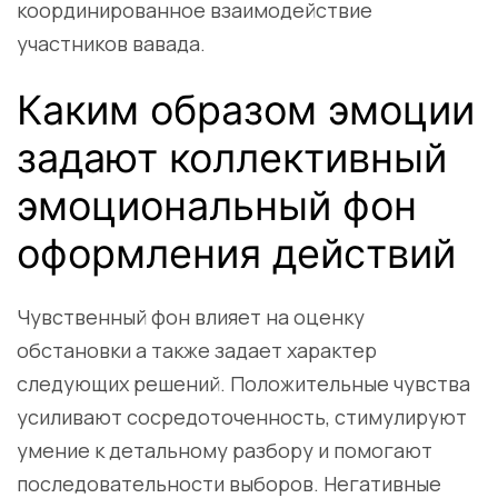
координированное взаимодействие
участников вавада.
Каким образом эмоции
задают коллективный
эмоциональный фон
оформления действий
Чувственный фон влияет на оценку
обстановки а также задает характер
следующих решений. Положительные чувства
усиливают сосредоточенность, стимулируют
умение к детальному разбору и помогают
последовательности выборов. Негативные