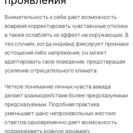
проявления
Внимательность к себе дает возможность
вовремя корректировать чувственные отклики
а также ослаблять их эффект на окружающих. В
тех случаях, когда индивид фиксирует признаки
истощения либо напряжения, он может
адаптировать свое поведение, предотвращая
усиление отрицательного климата.
Четкое понимание личных чувств вавада
делает взаимодействие более предсказуемым
предсказуемым. Подобная практика
уменьшает шанс непроизвольных жестких
ответов одновременно дает возможность
поддерживать ровную динамику