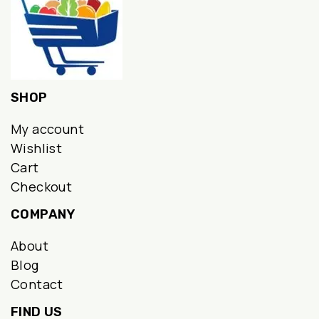
SHOP
My account
Wishlist
Cart
Checkout
COMPANY
About
Blog
Contact
FIND US