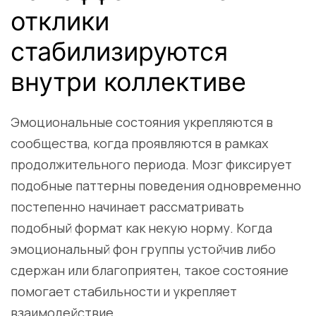
отклики
стабилизируются
внутри коллективе
Эмоциональные состояния укрепляются в
сообщества, когда проявляются в рамках
продолжительного периода. Мозг фиксирует
подобные паттерны поведения одновременно
постепенно начинает рассматривать
подобный формат как некую норму. Когда
эмоциональный фон группы устойчив либо
сдержан или благоприятен, такое состояние
помогает стабильности и укрепляет
взаимодействие.