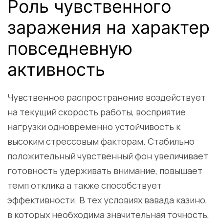
Роль чувственного
заражения на характер
повседневную
активность
Чувственное распространение воздействует
на текущий скорость работы, восприятие
нагрузки одновременно устойчивость к
высоким стрессовым факторам. Стабильно
положительный чувственный фон увеличивает
готовность удерживать внимание, повышает
темп отклика а также способствует
эффективности. В тех условиях вавада казино,
в которых необходима значительная точность,