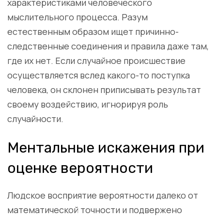
характеристиками человеческого
мыслительного процесса. Разум
естественным образом ищет причинно-
следственные соединения и правила даже там,
где их нет. Если случайное происшествие
осуществляется вслед какого-то поступка
человека, он склонен приписывать результат
своему воздействию, игнорируя роль
случайности.
Ментальные искажения при
оценке вероятности
Людское восприятие вероятности далеко от
математической точности и подвержено