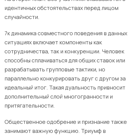
идентичных обстоятельствах перед лицом
случайности.
7к динамика совместного поведения в данных
ситуациях включает компоненты как
сотрудничества, так и конкуренции. Человек
способны сплачиваться для общих ставок или
разрабатывать групповые тактики, но
параллельно конкурировать друг с другом за
идеальный итог. Такая дуальность привносит
дополнительный слой многогранности и
притягательности.
Общественное одобрение и признание также
занимают важную функцию. Триумф в