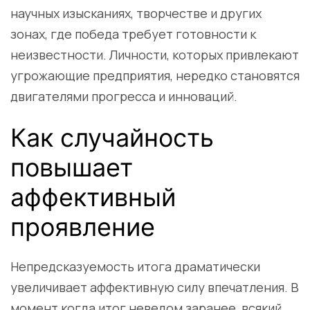
научных изысканиях, творчестве и других
зонах, где победа требует готовности к
неизвестности. Личности, которых привлекают
угрожающие предприятия, нередко становятся
двигателями прогресса и инноваций.
Как случайность
повышает
аффективный
проявление
Непредсказуемость итога драматически
увеличивает аффективную силу впечатления. В
момент когда итог неведом заранее, всякий