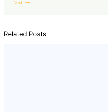
Next
Related Posts