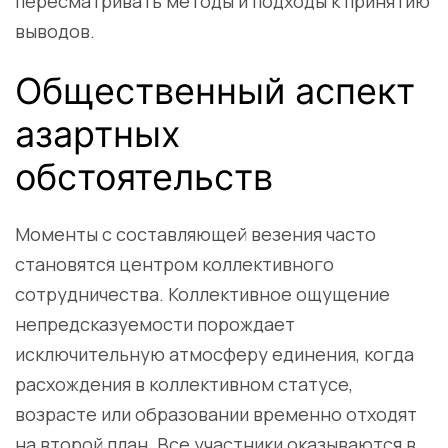
пересматривать методы и подходы к принятию
выводов.
Общественный аспект
азартных
обстоятельств
Моменты с составляющей везения часто
становятся центром коллективного
сотрудничества. Коллективное ощущение
непредсказуемости порождает
исключительную атмосферу единения, когда
расхождения в коллективном статусе,
возрасте или образовании временно отходят
на второй план. Все участники оказываются в