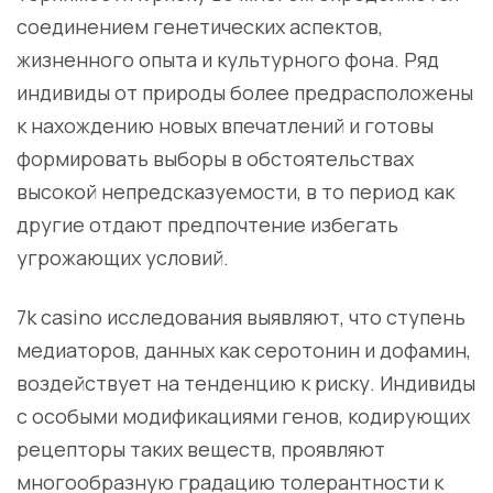
соединением генетических аспектов,
жизненного опыта и культурного фона. Ряд
индивиды от природы более предрасположены
к нахождению новых впечатлений и готовы
формировать выборы в обстоятельствах
высокой непредсказуемости, в то период как
другие отдают предпочтение избегать
угрожающих условий.
7k casino исследования выявляют, что ступень
медиаторов, данных как серотонин и дофамин,
воздействует на тенденцию к риску. Индивиды
с особыми модификациями генов, кодирующих
рецепторы таких веществ, проявляют
многообразную градацию толерантности к