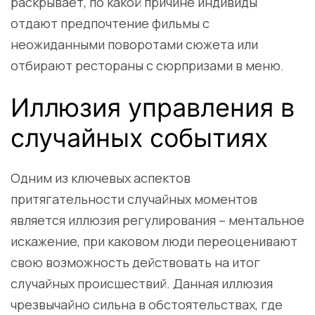
раскрывает, по какой причине индивиды
отдают предпочтение фильмы с
неожиданными поворотами сюжета или
отбирают рестораны с сюрпризами в меню.
Иллюзия управления в
случайных событиях
Одним из ключевых аспектов
притягательности случайных моментов
является иллюзия регулирования – ментальное
искажение, при каковом люди переоценивают
свою возможность действовать на итог
случайных происшествий. Данная иллюзия
чрезвычайно сильна в обстоятельствах, где