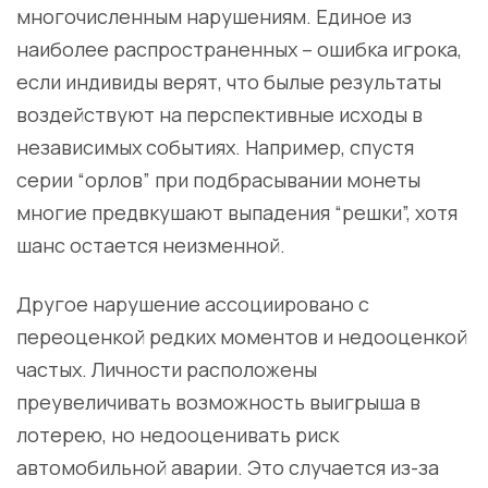
многочисленным нарушениям. Единое из
наиболее распространенных – ошибка игрока,
если индивиды верят, что былые результаты
воздействуют на перспективные исходы в
независимых событиях. Например, спустя
серии “орлов” при подбрасывании монеты
многие предвкушают выпадения “решки”, хотя
шанс остается неизменной.
Другое нарушение ассоциировано с
переоценкой редких моментов и недооценкой
частых. Личности расположены
преувеличивать возможность выигрыша в
лотерею, но недооценивать риск
автомобильной аварии. Это случается из-за