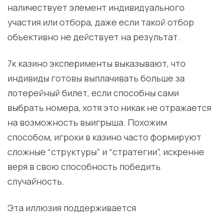
наличествует элемент индивидуального
участия или отбора, даже если такой отбор
объективно не действует на результат.
7к казино эксперименты выказывают, что
индивиды готовы выплачивать больше за
лотерейный билет, если способны сами
выбрать номера, хотя это никак не отражается
на возможность выигрыша. Похожим
способом, игроки в казино часто формируют
сложные “структуры” и “стратегии”, искренне
веря в свою способность победить
случайность.
Эта иллюзия поддерживается