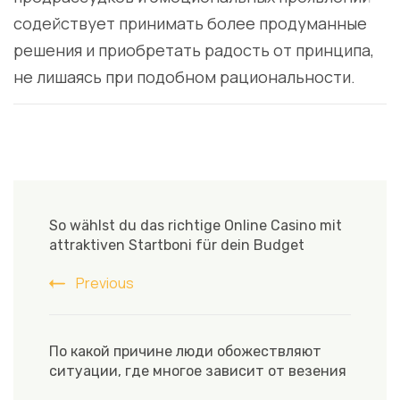
содействует принимать более продуманные
решения и приобретать радость от принципа,
не лишаясь при подобном рациональности.
Post
Navigation
So wählst du das richtige Online Casino mit
attraktiven Startboni für dein Budget
Previous
По какой причине люди обожествляют
ситуации, где многое зависит от везения