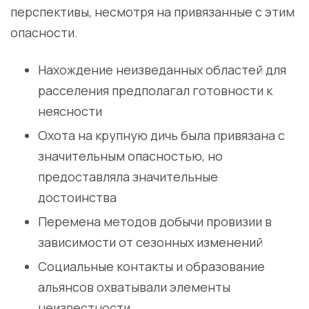
перспективы, несмотря на привязанные с этим
опасности.
Нахождение неизведанных областей для
расселения предполагал готовности к
неясности
Охота на крупную дичь была привязана с
значительным опасностью, но
предоставляла значительные
достоинства
Перемена методов добычи провизии в
зависимости от сезонных изменений
Социальные контакты и образование
альянсов охватывали элементы
неизвестности