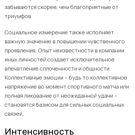
забываются скорее, чем благоприятные от
триумфов.
Социальное измерение также исполняет
важную значение в повышении чувственного
проявления. Опыт неизвестности в компании
иных личностей создает исключительное
впечатление сплоченности и общности.
Коллективные эмоции – будь то коллективное
напряжение во момент спортивного матча или
полная ликование от неожиданной удачи –
становятся базисом для сильных социальных
связей.
Интенсивность