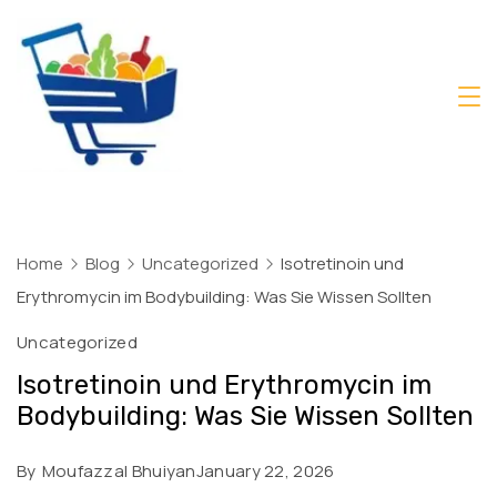
Skip
to
content
Daily
Mart
Dhaka
Home
Blog
Uncategorized
Isotretinoin und
Erythromycin im Bodybuilding: Was Sie Wissen Sollten
Uncategorized
Isotretinoin und Erythromycin im
Bodybuilding: Was Sie Wissen Sollten
By
Moufazzal Bhuiyan
January 22, 2026