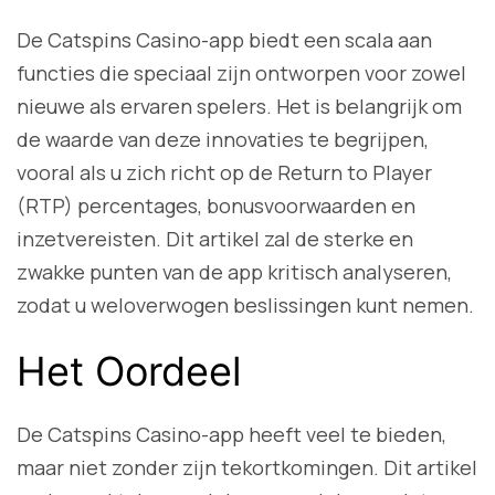
Innov
De Catspins Casino-app biedt een scala aan
funct
functies die speciaal zijn ontworpen voor zowel
van
nieuwe als ervaren spelers. Het is belangrijk om
de
de waarde van deze innovaties te begrijpen,
Catsp
vooral als u zich richt op de Return to Player
Casin
(RTP) percentages, bonusvoorwaarden en
app
inzetvereisten. Dit artikel zal de sterke en
die
zwakke punten van de app kritisch analyseren,
u
zodat u weloverwogen beslissingen kunt nemen.
moet
kenn
Het Oordeel
De Catspins Casino-app heeft veel te bieden,
maar niet zonder zijn tekortkomingen. Dit artikel