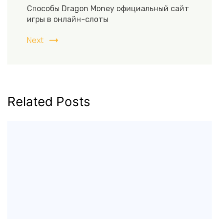
Способы Dragon Money официальный сайт
игры в онлайн-слоты
Next
Related Posts