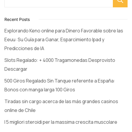
Recent Posts
Explorando Keno online para Dinero Favorable sobre las
Eeuu: Su Guía para Ganar, Esparcimiento Ipad y
Predicciones de IA
Slots Regalado: + 4000 Tragamonedas Desprovisto
Descargar
500 Giros Regalado Sin Tanque referente a España:
Bonos con manga larga 100 Giros
Tiradas sin cargo acerca de las más grandes casinos
online de Chile
I 5 migliori steroidi per la massima crescita muscolare