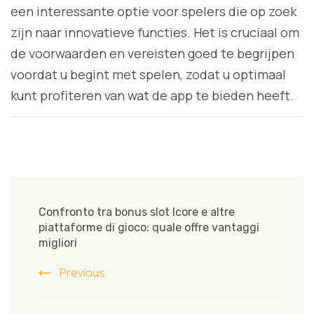
een interessante optie voor spelers die op zoek
zijn naar innovatieve functies. Het is cruciaal om
de voorwaarden en vereisten goed te begrijpen
voordat u begint met spelen, zodat u optimaal
kunt profiteren van wat de app te bieden heeft.
Post
Navigation
Confronto tra bonus slot Icore e altre
piattaforme di gioco: quale offre vantaggi
migliori
Previous