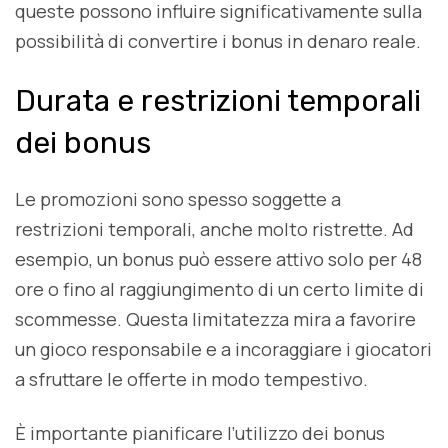
queste possono influire significativamente sulla
possibilità di convertire i bonus in denaro reale.
Durata e restrizioni temporali
dei bonus
Le promozioni sono spesso soggette a
restrizioni temporali, anche molto ristrette. Ad
esempio, un bonus può essere attivo solo per 48
ore o fino al raggiungimento di un certo limite di
scommesse. Questa limitatezza mira a favorire
un gioco responsabile e a incoraggiare i giocatori
a sfruttare le offerte in modo tempestivo.
È importante pianificare l’utilizzo dei bonus