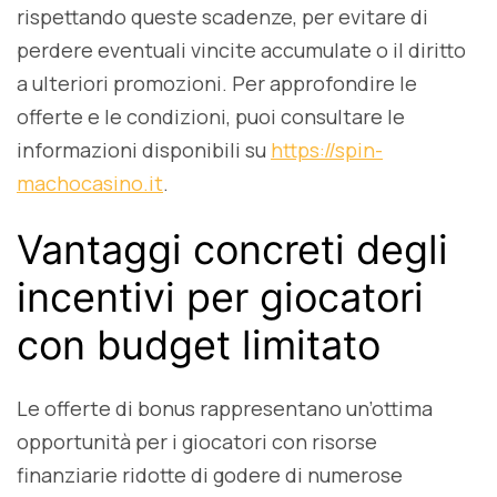
rispettando queste scadenze, per evitare di
perdere eventuali vincite accumulate o il diritto
a ulteriori promozioni. Per approfondire le
offerte e le condizioni, puoi consultare le
informazioni disponibili su
https://spin-
machocasino.it
.
Vantaggi concreti degli
incentivi per giocatori
con budget limitato
Le offerte di bonus rappresentano un’ottima
opportunità per i giocatori con risorse
finanziarie ridotte di godere di numerose