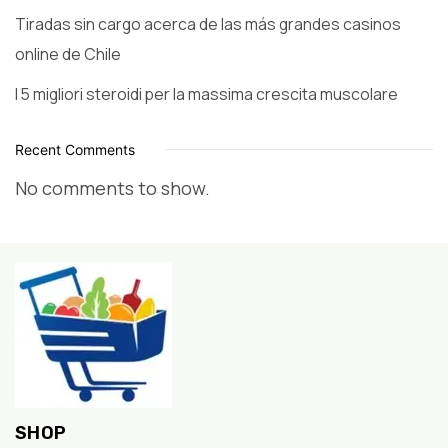
Tiradas sin cargo acerca de las más grandes casinos
online de Chile
I 5 migliori steroidi per la massima crescita muscolare
Recent Comments
No comments to show.
SHOP