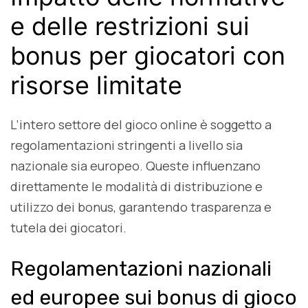
e delle restrizioni sui
bonus per giocatori con
risorse limitate
L’intero settore del gioco online è soggetto a
regolamentazioni stringenti a livello sia
nazionale sia europeo. Queste influenzano
direttamente le modalità di distribuzione e
utilizzo dei bonus, garantendo trasparenza e
tutela dei giocatori.
Regolamentazioni nazionali
ed europee sui bonus di gioco