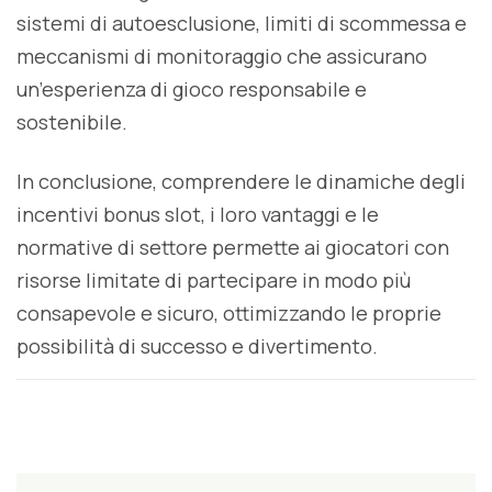
sistemi di autoesclusione, limiti di scommessa e
meccanismi di monitoraggio che assicurano
un’esperienza di gioco responsabile e
sostenibile.
In conclusione, comprendere le dinamiche degli
incentivi bonus slot, i loro vantaggi e le
normative di settore permette ai giocatori con
risorse limitate di partecipare in modo più
consapevole e sicuro, ottimizzando le proprie
possibilità di successo e divertimento.