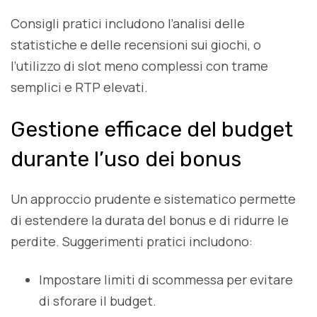
Consigli pratici includono l’analisi delle
statistiche e delle recensioni sui giochi, o
l’utilizzo di slot meno complessi con trame
semplici e RTP elevati.
Gestione efficace del budget
durante l’uso dei bonus
Un approccio prudente e sistematico permette
di estendere la durata del bonus e di ridurre le
perdite. Suggerimenti pratici includono:
Impostare limiti di scommessa per evitare
di sforare il budget.