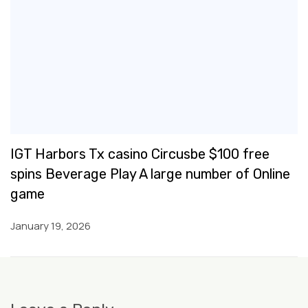
IGT Harbors Tx casino Circusbe $100 free
spins Beverage Play A large number of Online
game
January 19, 2026