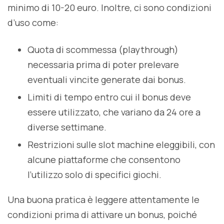
minimo di 10-20 euro. Inoltre, ci sono condizioni
d’uso come:
Quota di scommessa (playthrough)
necessaria prima di poter prelevare
eventuali vincite generate dai bonus.
Limiti di tempo entro cui il bonus deve
essere utilizzato, che variano da 24 ore a
diverse settimane.
Restrizioni sulle slot machine eleggibili, con
alcune piattaforme che consentono
l’utilizzo solo di specifici giochi.
Una buona pratica è leggere attentamente le
condizioni prima di attivare un bonus, poiché