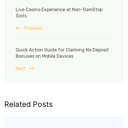
Post
Navigation
Live Casino Experience at Non-GamStop
Slots
Previous
Quick Action Guide for Claiming No Deposit
Bonuses on Mobile Devices
Next
Related Posts