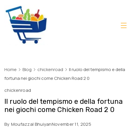
Skip
to
content
Daily
Mart
Dhaka
Home
Blog
chickenroad
Il ruolo del tempismo e della
fortuna nei giochi come Chicken Road 2 0
chickenroad
Il ruolo del tempismo e della fortuna
nei giochi come Chicken Road 2 0
By
Moufazzal Bhuiyan
November 11, 2025