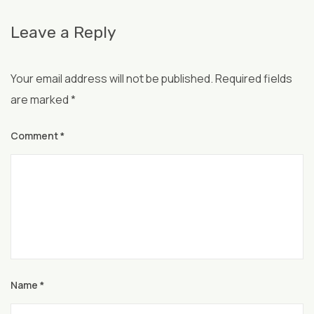
Leave a Reply
Your email address will not be published.
Required fields
are marked
*
Comment
*
Name
*