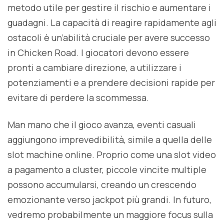
metodo utile per gestire il rischio e aumentare i
guadagni. La capacità di reagire rapidamente agli
ostacoli è un’abilità cruciale per avere successo
in Chicken Road. I giocatori devono essere
pronti a cambiare direzione, a utilizzare i
potenziamenti e a prendere decisioni rapide per
evitare di perdere la scommessa.
Man mano che il gioco avanza, eventi casuali
aggiungono imprevedibilità, simile a quella delle
slot machine online. Proprio come una slot video
a pagamento a cluster, piccole vincite multiple
possono accumularsi, creando un crescendo
emozionante verso jackpot più grandi. In futuro,
vedremo probabilmente un maggiore focus sulla