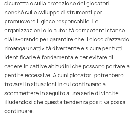
sicurezza e sulla protezione dei giocatori,
nonché sullo sviluppo di strumenti per
promuovere il gioco responsabile. Le
organizzazioni e le autorità competenti stanno
già lavorando per garantire che il gioco d’azzardo
rimanga un’attività divertente e sicura per tutti.
Identificarle è fondamentale per evitare di
cadere in cattive abitudini che possono portare a
perdite eccessive. Alcuni giocatori potrebbero
trovarsi in situazioni in cui continuano a
scommettere in seguito a una serie di vincite,
illudendosi che questa tendenza positiva possa
continuare.