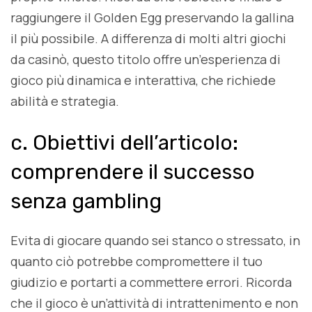
raggiungere il Golden Egg preservando la gallina
il più possibile. A differenza di molti altri giochi
da casinò, questo titolo offre un’esperienza di
gioco più dinamica e interattiva, che richiede
abilità e strategia.
c. Obiettivi dell’articolo:
comprendere il successo
senza gambling
Evita di giocare quando sei stanco o stressato, in
quanto ciò potrebbe compromettere il tuo
giudizio e portarti a commettere errori. Ricorda
che il gioco è un’attività di intrattenimento e non