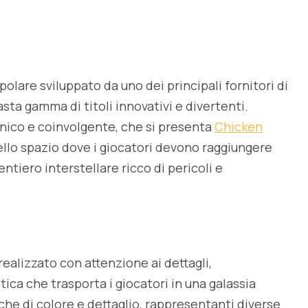
polare sviluppato da uno dei principali fornitori di
asta gamma di titoli innovativi e divertenti.
unico e coinvolgente, che si presenta
Chicken
llo spazio dove i giocatori devono raggiungere
 sentiero interstellare ricco di pericoli e
realizzato con attenzione ai dettagli,
ica che trasporta i giocatori in una galassia
che di colore e dettaglio, rappresentanti diverse