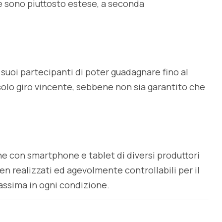
e sono piuttosto estese, a seconda
 suoi partecipanti di poter guadagnare fino al
olo giro vincente, sebbene non sia garantito che
e con smartphone e tablet di diversi produttori
ben realizzati ed agevolmente controllabili per il
assima in ogni condizione.