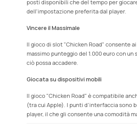
posti disponibili che del tempo per giocar
dell’impostazione preferita dal player.
Vincere il Massimale
Il gioco di slot "Chicken Road" consente ai
massimo punteggio del 1.000 euro con un s
ciò possa accadere.
Giocata su dispositivi mobili
Il gioco "Chicken Road" è compatibile anch
(tra cui Apple). I punti d’interfaccia sono 
player, il che gli consente una comodità m