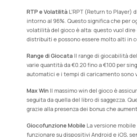
RTP e Volatilità
L’RPT (Return to Player) d
intorno al 96%. Questo significa che per ogn
volatilità del gioco è alta: questo vuol d
distribuiti e possono essere molto alti in 
Range di Giocata
Il range di giocabilità 
varie quantità da €0.20 fino a €100 per sin
automatici e i tempi di caricamento sono 
Max Win
Il massimo win del gioco è assicur
seguita da quella del libro di saggezza. Q
grazie alla presenza dei bonus che aument
Giocofunzione Mobile
La versione mobile
funzionare su dispositivi Android e iOS, se