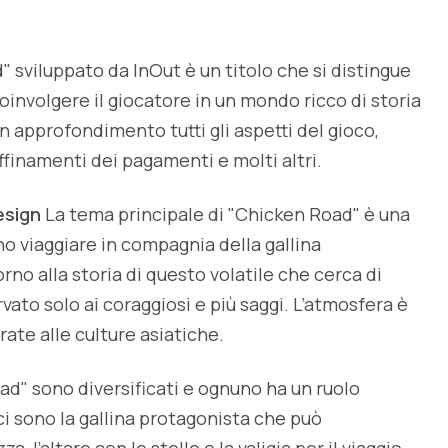
d" sviluppato da InOut è un titolo che si distingue
coinvolgere il giocatore in un mondo ricco di storia
n approfondimento tutti gli aspetti del gioco,
raffinamenti dei pagamenti e molti altri.
esign
La tema principale di "Chicken Road" è una
no viaggiare in compagnia della gallina
rno alla storia di questo volatile che cerca di
vato solo ai coraggiosi e più saggi. L’atmosfera è
rate alle culture asiatiche.
ad" sono diversificati e ognuno ha un ruolo
ci sono la gallina protagonista che può
a, l’altare con le stelle e la valigia per il viaggio.