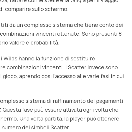
 di comparire sullo schermo.
stiti da un complesso sistema che tiene conto dei
e combinazioni vincenti ottenute. Sono presenti 8
oprio valore e probabilità.
i Wilds hanno la funzione di sostituire
re combinazioni vincenti. I Scatter invece sono
 gioco, aprendo così l’accesso alle varie fasi in cui
 complesso sistema di raffinamento dei pagamenti
. Questa fase può essere attivata ogni volta che
hermo. Una volta partita, la player può ottenere
l numero dei simboli Scatter.