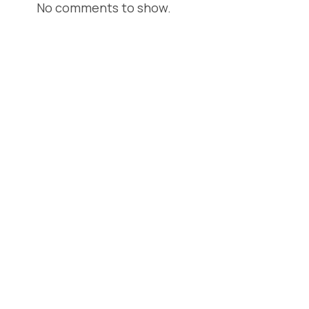
No comments to show.