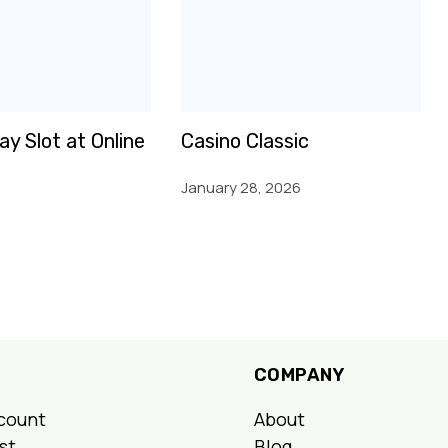
ay Slot at Online
Casino Classic
January 28, 2026
COMPANY
count
About
st
Blog