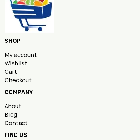
SHOP
My account
Wishlist
Cart
Checkout
COMPANY
About
Blog
Contact
FIND US