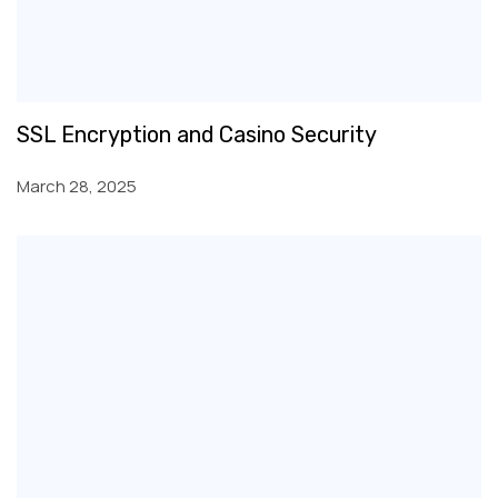
SSL Encryption and Casino Security
March 28, 2025