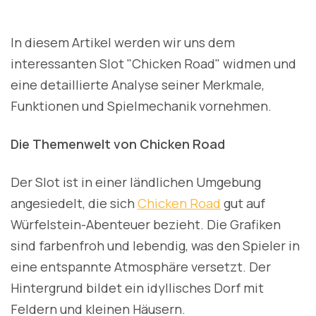
In diesem Artikel werden wir uns dem
interessanten Slot "Chicken Road" widmen und
eine detaillierte Analyse seiner Merkmale,
Funktionen und Spielmechanik vornehmen.
Die Themenwelt von Chicken Road
Der Slot ist in einer ländlichen Umgebung
angesiedelt, die sich
Chicken Road
gut auf
Würfelstein-Abenteuer bezieht. Die Grafiken
sind farbenfroh und lebendig, was den Spieler in
eine entspannte Atmosphäre versetzt. Der
Hintergrund bildet ein idyllisches Dorf mit
Feldern und kleinen Häusern.