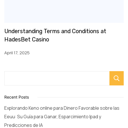
Understanding Terms and Conditions at
HadesBet Casino
April 17, 2025
Recent Posts
Explorando Keno online para Dinero Favorable sobre las
Eeuu: Su Guía para Ganar, Esparcimiento Ipad y
Predicciones de IA