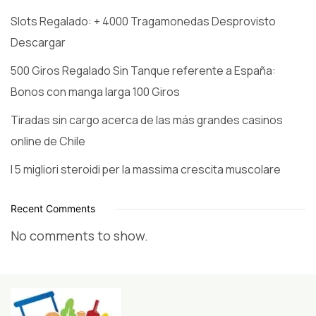
Slots Regalado: + 4000 Tragamonedas Desprovisto
Descargar
500 Giros Regalado Sin Tanque referente a España:
Bonos con manga larga 100 Giros
Tiradas sin cargo acerca de las más grandes casinos
online de Chile
I 5 migliori steroidi per la massima crescita muscolare
Recent Comments
No comments to show.