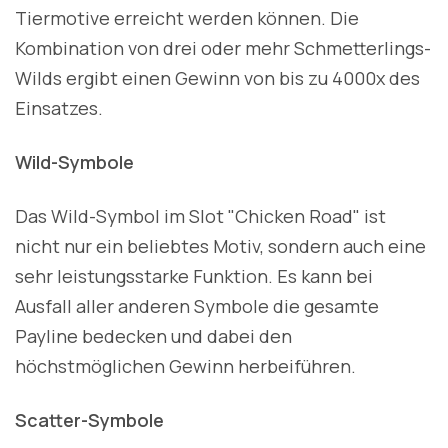
Tiermotive erreicht werden können. Die
Kombination von drei oder mehr Schmetterlings-
Wilds ergibt einen Gewinn von bis zu 4000x des
Einsatzes.
Wild-Symbole
Das Wild-Symbol im Slot "Chicken Road" ist
nicht nur ein beliebtes Motiv, sondern auch eine
sehr leistungsstarke Funktion. Es kann bei
Ausfall aller anderen Symbole die gesamte
Payline bedecken und dabei den
höchstmöglichen Gewinn herbeiführen.
Scatter-Symbole