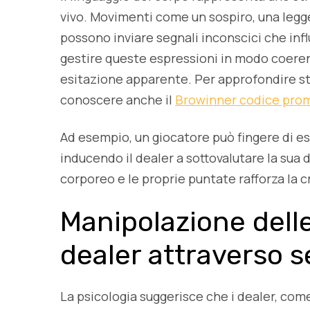
vivo. Movimenti come un sospiro, una legge
possono inviare segnali inconscici che infl
gestire queste espressioni in modo coere
esitazione apparente. Per approfondire str
conoscere anche il
Browinner codice pro
Ad esempio, un giocatore può fingere di 
inducendo il dealer a sottovalutare la sua
corporeo e le proprie puntate rafforza la
Manipolazione delle
dealer attraverso s
La psicologia suggerisce che i dealer, come 