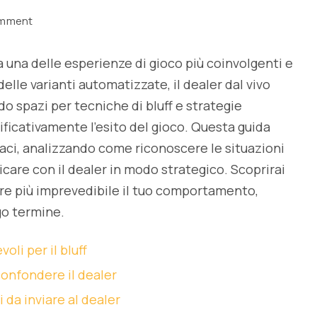
on
omment
Guida
a una delle esperienze di gioco più coinvolgenti e
alle
lle varianti automatizzate, il dealer dal vivo
tecniche
 spazi per tecniche di bluff e strategie
di
ficativamente l’esito del gioco. Questa guida
bluff
caci, analizzando come riconoscere le situazioni
e
icare con il dealer in modo strategico. Scoprirai
strategia
ere più imprevedibile il tuo comportamento,
nel
go termine.
blackjack
con
li per il bluff
dealer
confondere il dealer
dal
vivo
da inviare al dealer