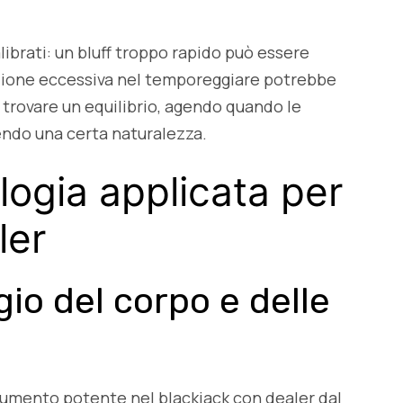
librati: un bluff troppo rapido può essere
zione eccessiva nel temporeggiare potrebbe
 trovare un equilibrio, agendo quando le
endo una certa naturalezza.
logia applicata per
ler
gio del corpo e delle
trumento potente nel blackjack con dealer dal