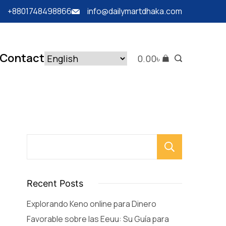
+8801748498866
info@dailymartdhaka.com
Contact
0.00
৳
Searc
Recent Posts
Explorando Keno online para Dinero
Favorable sobre las Eeuu: Su Guía para