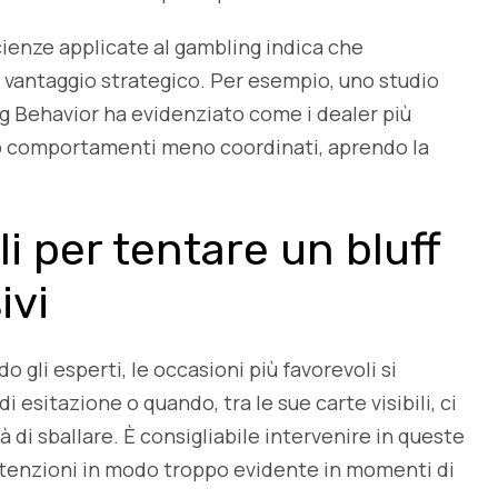
cienze applicate al gambling indica che
un vantaggio strategico. Per esempio, uno studio
ng Behavior ha evidenziato come i dealer più
do comportamenti meno coordinati, aprendo la
i per tentare un bluff
ivi
gli esperti, le occasioni più favorevoli si
 esitazione o quando, tra le sue carte visibili, ci
di sballare. È consigliabile intervenire in queste
intenzioni in modo troppo evidente in momenti di