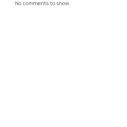
No comments to show.