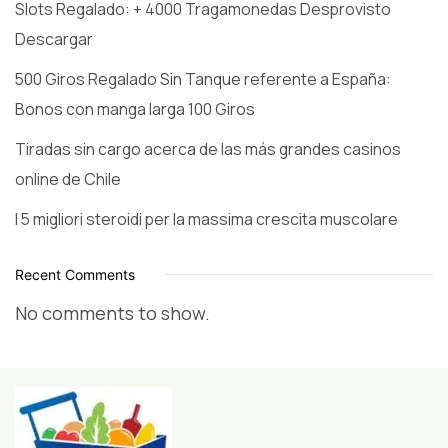
Slots Regalado: + 4000 Tragamonedas Desprovisto
Descargar
500 Giros Regalado Sin Tanque referente a España:
Bonos con manga larga 100 Giros
Tiradas sin cargo acerca de las más grandes casinos
online de Chile
I 5 migliori steroidi per la massima crescita muscolare
Recent Comments
No comments to show.