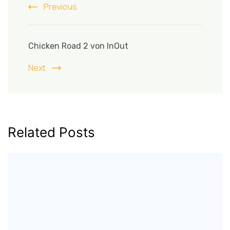
Previous
Chicken Road 2 von InOut
Next
Related Posts