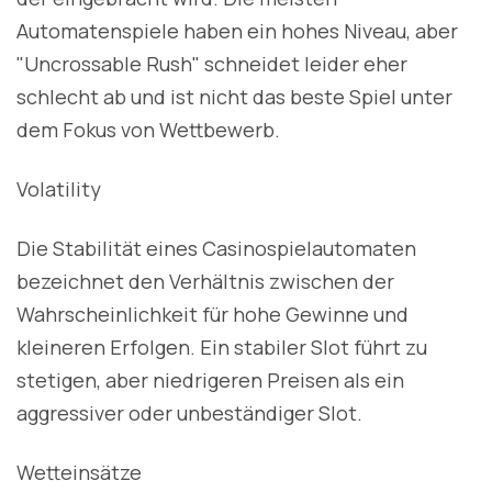
Automatenspiele haben ein hohes Niveau, aber
"Uncrossable Rush" schneidet leider eher
schlecht ab und ist nicht das beste Spiel unter
dem Fokus von Wettbewerb.
Volatility
Die Stabilität eines Casinospielautomaten
bezeichnet den Verhältnis zwischen der
Wahrscheinlichkeit für hohe Gewinne und
kleineren Erfolgen. Ein stabiler Slot führt zu
stetigen, aber niedrigeren Preisen als ein
aggressiver oder unbeständiger Slot.
Wetteinsätze