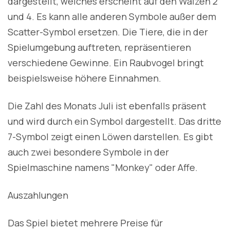
dargestellt, welches erscheint auf den Walzen 2
und 4. Es kann alle anderen Symbole außer dem
Scatter-Symbol ersetzen. Die Tiere, die in der
Spielumgebung auftreten, repräsentieren
verschiedene Gewinne. Ein Raubvogel bringt
beispielsweise höhere Einnahmen.
Die Zahl des Monats Juli ist ebenfalls präsent
und wird durch ein Symbol dargestellt. Das dritte
7-Symbol zeigt einen Löwen darstellen. Es gibt
auch zwei besondere Symbole in der
Spielmaschine namens "Monkey" oder Affe.
Auszahlungen
Das Spiel bietet mehrere Preise für