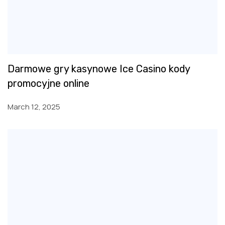
Darmowe gry kasynowe Ice Casino kody
promocyjne online
March 12, 2025