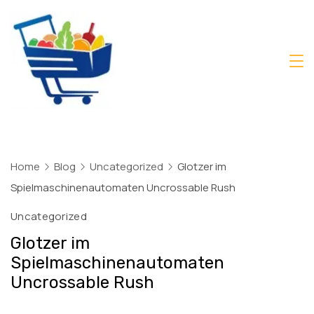
Skip
to
content
Daily
Mart
Dhaka
Home
Blog
Uncategorized
Glotzer im
Spielmaschinenautomaten Uncrossable Rush
Uncategorized
Glotzer im
Spielmaschinenautomaten
Uncrossable Rush