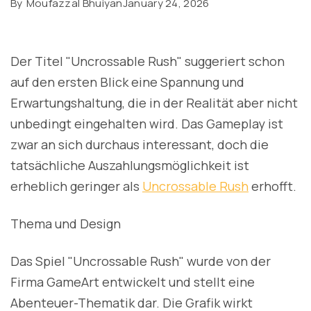
By
Moufazzal Bhuiyan
January 24, 2026
Der Titel "Uncrossable Rush" suggeriert schon
auf den ersten Blick eine Spannung und
Erwartungshaltung, die in der Realität aber nicht
unbedingt eingehalten wird. Das Gameplay ist
zwar an sich durchaus interessant, doch die
tatsächliche Auszahlungsmöglichkeit ist
erheblich geringer als
Uncrossable Rush
erhofft.
Thema und Design
Das Spiel "Uncrossable Rush" wurde von der
Firma GameArt entwickelt und stellt eine
Abenteuer-Thematik dar. Die Grafik wirkt