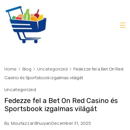
Skip
to
content
Daily
Mart
Dhaka
Home
Blog
Uncategorized
Fedezze fel a Bet On Red
Casino és Sportsbook izgalmas világát
Uncategorized
Fedezze fel a Bet On Red Casino és
Sportsbook izgalmas világát
By
Moufazzal Bhuiyan
December 31, 2025