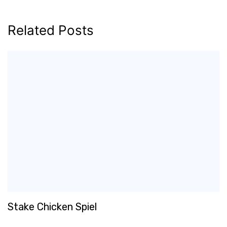
Related Posts
Stake Chicken Spiel