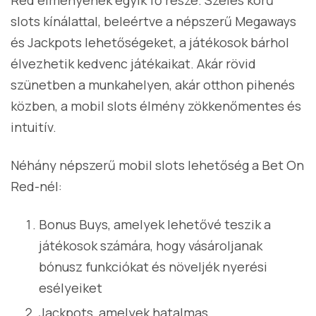
Red élményének egyik fő része. Széles körű
slots kínálattal, beleértve a népszerű Megaways
és Jackpots lehetőségeket, a játékosok bárhol
élvezhetik kedvenc játékaikat. Akár rövid
szünetben a munkahelyen, akár otthon pihenés
közben, a mobil slots élmény zökkenőmentes és
intuitív.
Néhány népszerű mobil slots lehetőség a Bet On
Red-nél:
Bonus Buys, amelyek lehetővé teszik a
játékosok számára, hogy vásároljanak
bónusz funkciókat és növeljék nyerési
esélyeiket
Jackpots, amelyek hatalmas