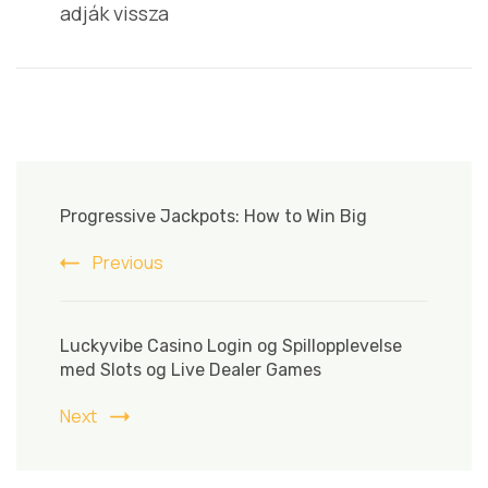
adják vissza
Post
Navigation
Progressive Jackpots: How to Win Big
Previous
Luckyvibe Casino Login og Spillopplevelse
med Slots og Live Dealer Games
Next