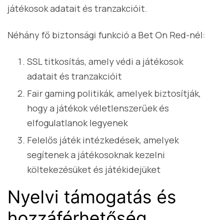
játékosok adatait és tranzakcióit.
Néhány fő biztonsági funkció a Bet On Red-nél:
SSL titkosítás, amely védi a játékosok
adatait és tranzakcióit
Fair gaming politikák, amelyek biztosítják,
hogy a játékok véletlenszerűek és
elfogulatlanok legyenek
Felelős játék intézkedések, amelyek
segítenek a játékosoknak kezelni
költekezésüket és játékidejüket
Nyelvi támogatás és
hozzáférhetőség