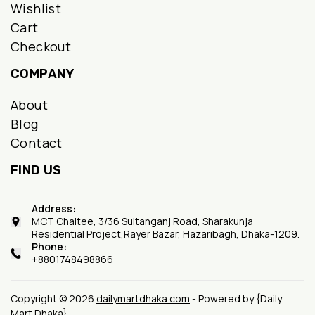
Wishlist
Cart
Checkout
COMPANY
About
Blog
Contact
FIND US
Address:
MCT Chaitee, 3/36 Sultanganj Road, Sharakunja
Residential Project,Rayer Bazar, Hazaribagh, Dhaka-1209.
Phone:
+8801748498866
Copyright © 2026
dailymartdhaka.com
- Powered by {Daily
Mart Dhaka}