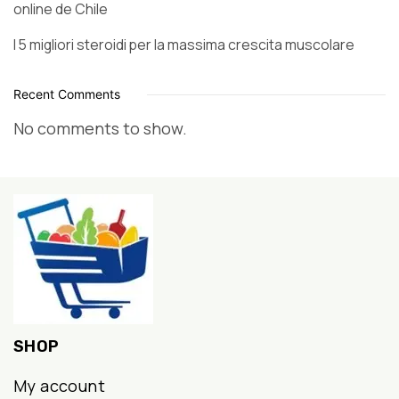
online de Chile
I 5 migliori steroidi per la massima crescita muscolare
Recent Comments
No comments to show.
SHOP
My account