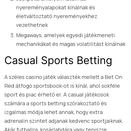
nyereményalapokat kínálnak és
életváltoztató nyereményekhez
vezethetnek
Megaways, amelyek egyedi játékmeneti
mechanikákat és magas volatilitást kínálnak
Casual Sports Betting
A széles casino játék választék mellett a Bet On
Red átfogó sportsbook-ot is kínál, ahol sokféle
sport és piac érhető el. A casual játékosok
számára a sports betting szórakoztató és
izgalmas módja lehet annak, hogy extra
adrenalin szintet adjanak kedvenc sportjaiknak.
Akár futballra, kosárlabdára vagy teniszre