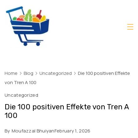
Skip
to
content
Daily
Mart
Dhaka
Home
Blog
Uncategorized
Die 100 positiven Effekte
von Tren A 100
Uncategorized
Die 100 positiven Effekte von Tren A
100
By
Moufazzal Bhuiyan
February 1, 2026