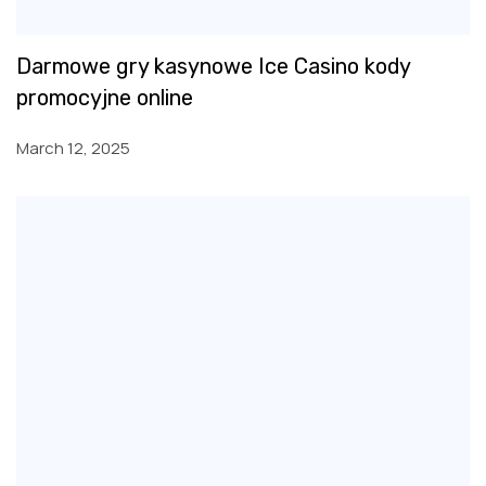
Darmowe gry kasynowe Ice Casino kody
promocyjne online
March 12, 2025