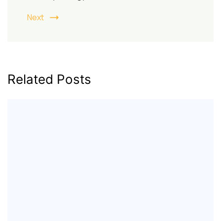
Next
Related Posts