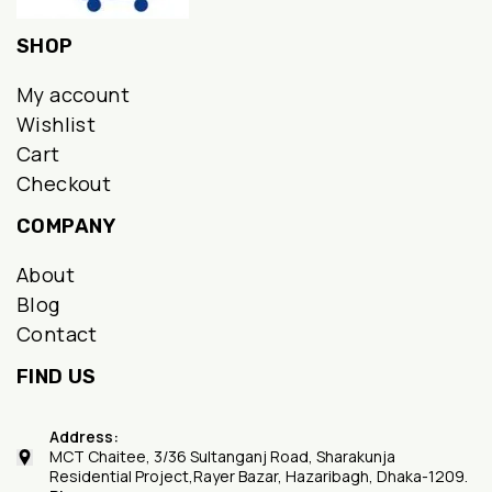
SHOP
My account
Wishlist
Cart
Checkout
COMPANY
About
Blog
Contact
FIND US
Address:
MCT Chaitee, 3/36 Sultanganj Road, Sharakunja
Residential Project,Rayer Bazar, Hazaribagh, Dhaka-1209.