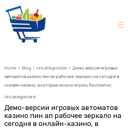
Skip
to
content
Daily
Mart
Dhaka
Home
Blog
Uncategorized
Демо-версии игровых
автоматов казино пин ап рабочее зеркало на сегодня в
онлайн-казино, в которые можно играть бесплатно.
Uncategorized
Демо-версии игровых автоматов
казино пин ап рабочее зеркало на
сегодня в онлайн-казино, в