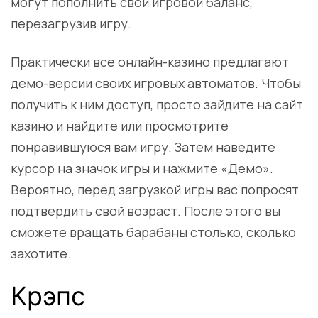
могут пополнить свой игровой баланс,
перезагрузив игру.
Практически все онлайн-казино предлагают
демо-версии своих игровых автоматов. Чтобы
получить к ним доступ, просто зайдите на сайт
казино и найдите или просмотрите
понравившуюся вам игру. Затем наведите
курсор на значок игры и нажмите «Демо».
Вероятно, перед загрузкой игры вас попросят
подтвердить свой возраст. После этого вы
сможете вращать барабаны столько, сколько
захотите.
Крэпс