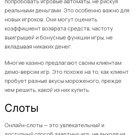
попробовать игровые автоматы, не рискуя
реальными деньгами. Это особенно важно для
новых игроков. Они могут оценить
коэффициент возврата средств, частоту
выигрышей и бонусные функции игры, не
вкладывая никаких денег.
Многие казино предлагают своим клиентам
демо-версии игр.
Это похоже на то, как клиент
пробует разные вкусы мороженого, прежде
чем решить, какой из них купить.
Слоты
Онлайн-слоты — это увлекательный и
доступный способ азартных игр, не выходя из