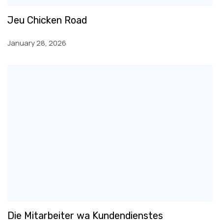
Jeu Chicken Road
January 28, 2026
Die Mitarbeiter wa Kundendienstes