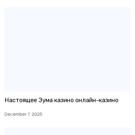
Настоящее Зума казино онлайн-казино
December 7, 2025