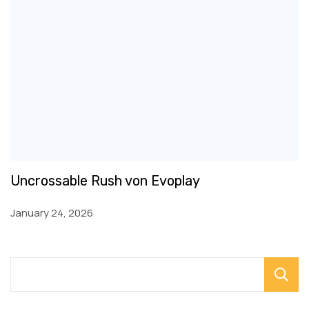
Uncrossable Rush von Evoplay
January 24, 2026