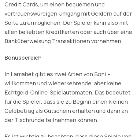
Credit Cards, um einen bequemen und
vertrauenswürdigen Umgang mit Geldern auf der
Seite zu ermöglichen. Der Spieler kann also mit
allen beliebten Kreditkarten oder auch über eine
Banküberweisung Transaktionen vornehmen.
Bonusbereich
In Lamabet gibt es zwei Arten von Boni –
willkommen und wiederkehrende, aber keine
Echtgeld-Online-Spielautomaten. Das bedeutet
für die Spieler, dass sie zu Beginn einen kleinen
Geldbetrag als Gutschein erhalten und dann an
der Tischrunde teilnehmen können.
Es ist wichtig zu beachten, dass diese Spiele von