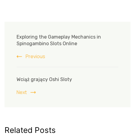
Post
Navigation
Exploring the Gameplay Mechanics in
Spinogambino Slots Online
Previous
Wciąż grający Oshi Sloty
Next
Related Posts