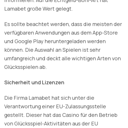
informieren. Auf die Echtgeld-Boni-Art hat
Lamabet große Wert gelegt.
Es sollte beachtet werden, dass die meisten der
verfügbaren Anwendungen aus dem App-Store
und Google Play heruntergeladen werden
können. Die Auswahl an Spielen ist sehr
umfangreich und deckt alle wichtigen Arten von
Glücksspielen ab.
Sicherheit und Lizenzen
Die Firma Lamabet hat sich unter die
Verantwortung einer EU-Zulassungsstelle
gestellt. Dieser hat das Casino für den Betrieb
von Glücksspiel-Aktivitäten aus der EU