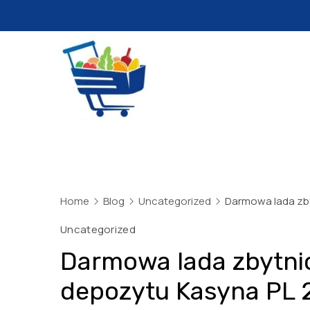
Skip
to
content
Daily
Mart
Dhaka
Home
Blog
Uncategorized
Darmowa lada zby
Uncategorized
Darmowa lada zbytnio
depozytu Kasyna PL 