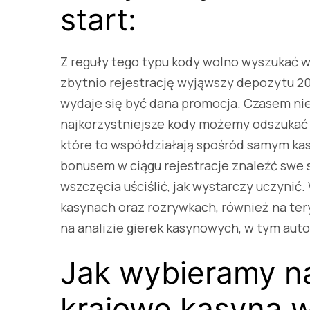
start:
Z reguły tego typu kody wolno wyszukać w
zbytnio rejestrację wyjąwszy depozytu 2
wydaje się być dana promocja. Czasem nie 
najkorzystniejsze kody możemy odszukać 
które to współdziałają spośród samym kas
bonusem w ciągu rejestracje znaleźć swe 
wszczęcia uściślić, jak wystarczy uczynić
kasynach oraz rozrywkach, również na tery
na analizie gierek kasynowych, w tym aut
Jak wybieramy na
krajowe kasyna 