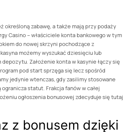
eż określoną zabawę, a także mają przy podaży
rgy Casino – właściciele konta bankowego w tym
 okiem do nowej skrzyni pochodzące z
 kasyna możemy wyszukać dziesięciu lub
 depozytu. Założenie konta w kasynie łączy się
rogram pod start sprzęga się lecz spośród
y jedynie wtenczas, gdy zasilimy stosowane
ą ogranicza statut. Frakcja fanów w całej
ożeniu ogłoszenia bonusowej zdecyduje się tutaj
z z bonusem dzięki