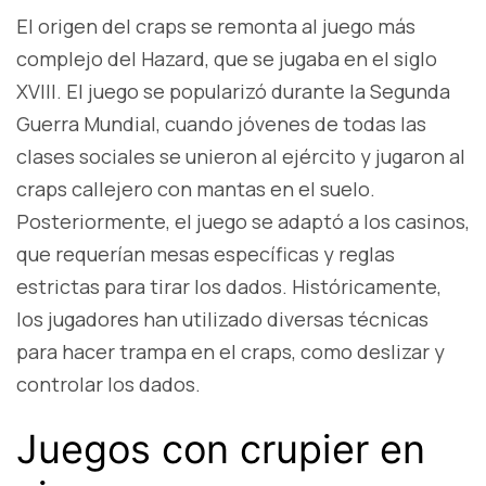
El origen del craps se remonta al juego más
complejo del Hazard, que se jugaba en el siglo
XVIII. El juego se popularizó durante la Segunda
Guerra Mundial, cuando jóvenes de todas las
clases sociales se unieron al ejército y jugaron al
craps callejero con mantas en el suelo.
Posteriormente, el juego se adaptó a los casinos,
que requerían mesas específicas y reglas
estrictas para tirar los dados. Históricamente,
los jugadores han utilizado diversas técnicas
para hacer trampa en el craps, como deslizar y
controlar los dados.
Juegos con crupier en