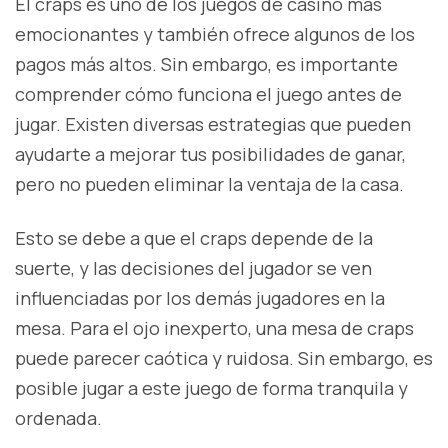
El craps es uno de los juegos de casino más
emocionantes y también ofrece algunos de los
pagos más altos. Sin embargo, es importante
comprender cómo funciona el juego antes de
jugar. Existen diversas estrategias que pueden
ayudarte a mejorar tus posibilidades de ganar,
pero no pueden eliminar la ventaja de la casa.
Esto se debe a que el craps depende de la
suerte, y las decisiones del jugador se ven
influenciadas por los demás jugadores en la
mesa. Para el ojo inexperto, una mesa de craps
puede parecer caótica y ruidosa. Sin embargo, es
posible jugar a este juego de forma tranquila y
ordenada.