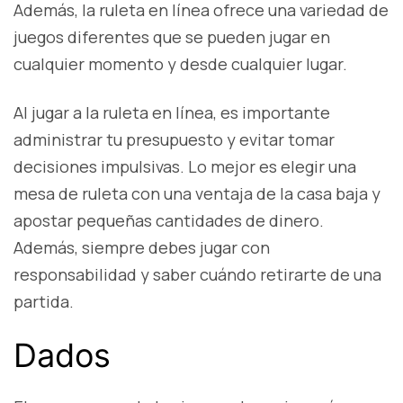
Además, la ruleta en línea ofrece una variedad de
juegos diferentes que se pueden jugar en
cualquier momento y desde cualquier lugar.
Al jugar a la ruleta en línea, es importante
administrar tu presupuesto y evitar tomar
decisiones impulsivas. Lo mejor es elegir una
mesa de ruleta con una ventaja de la casa baja y
apostar pequeñas cantidades de dinero.
Además, siempre debes jugar con
responsabilidad y saber cuándo retirarte de una
partida.
Dados