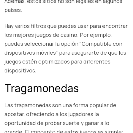
Además, estos sitios no son legales en algunos
países.
Hay varios filtros que puedes usar para encontrar
los mejores juegos de casino.
Por ejemplo,
puedes seleccionar la opción "Compatible con
dispositivos móviles" para asegurarte de que los
juegos estén optimizados para diferentes
dispositivos.
Tragamonedas
Las tragamonedas son una forma popular de
apostar, ofreciendo a los jugadores la
oportunidad de probar suerte y ganar a lo
grande. El concepto de estos juegos es simple: