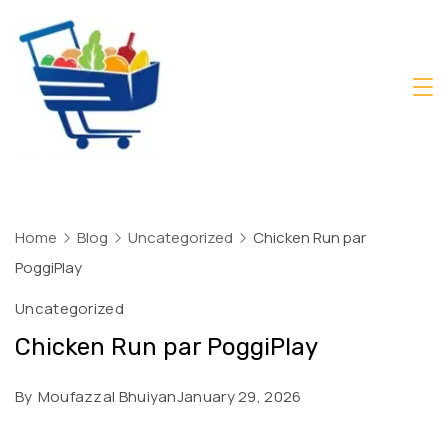
Skip
to
content
Daily
Mart
Dhaka
Home
Blog
Uncategorized
Chicken Run par
PoggiPlay
Uncategorized
Chicken Run par PoggiPlay
By
Moufazzal Bhuiyan
January 29, 2026