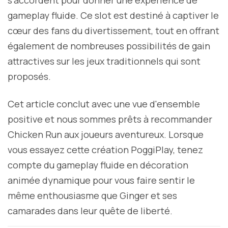
gameplay fluide. Ce slot est destiné à captiver le
cœur des fans du divertissement, tout en offrant
également de nombreuses possibilités de gain
attractives sur les jeux traditionnels qui sont
proposés.
Cet article conclut avec une vue d'ensemble
positive et nous sommes prêts à recommander
Chicken Run aux joueurs aventureux. Lorsque
vous essayez cette création PoggiPlay, tenez
compte du gameplay fluide en décoration
animée dynamique pour vous faire sentir le
même enthousiasme que Ginger et ses
camarades dans leur quête de liberté.