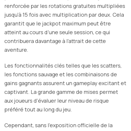
renforcée par les rotations gratuites multipliées
jusqu'à 15 fois avec multiplication par deux. Cela
garantit que le jackpot maximum peut être
atteint au cours d’une seule session, ce qui
contribuera davantage à l’attrait de cette
aventure.
Les fonctionnalités clés telles que les scatters,
les fonctions sauvage et les combinaisons de
gains gagnants assurent un gameplay excitant et
captivant. La grande gamme de mises permet
aux joueurs d'évaluer leur niveau de risque
préféré tout au long du jeu.
Cependant, sans l’exposition officielle de la