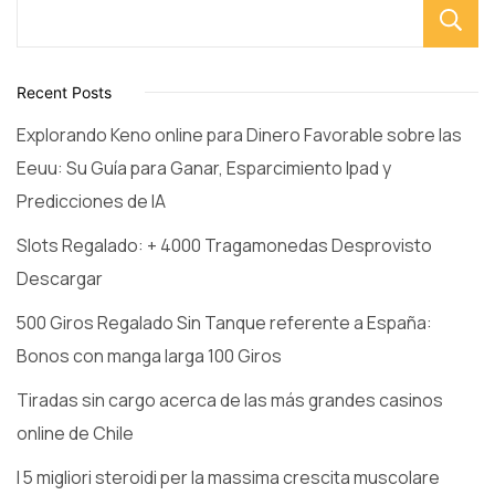
Recent Posts
Explorando Keno online para Dinero Favorable sobre las
Eeuu: Su Guía para Ganar, Esparcimiento Ipad y
Predicciones de IA
Slots Regalado: + 4000 Tragamonedas Desprovisto
Descargar
500 Giros Regalado Sin Tanque referente a España:
Bonos con manga larga 100 Giros
Tiradas sin cargo acerca de las más grandes casinos
online de Chile
I 5 migliori steroidi per la massima crescita muscolare