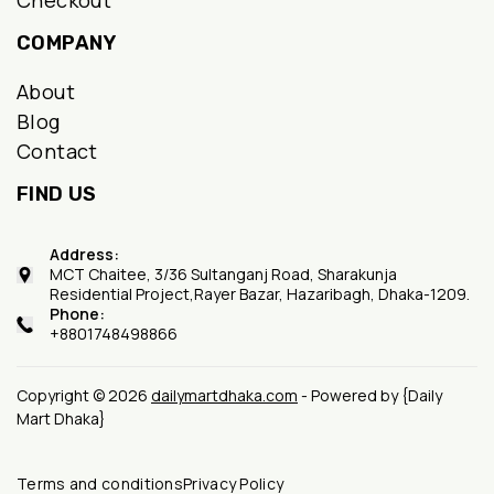
Checkout
COMPANY
About
Blog
Contact
FIND US
Address:
MCT Chaitee, 3/36 Sultanganj Road, Sharakunja
Residential Project,Rayer Bazar, Hazaribagh, Dhaka-1209.
Phone:
+8801748498866
Copyright © 2026
dailymartdhaka.com
- Powered by {Daily
Mart Dhaka}
Terms and conditions
Privacy Policy