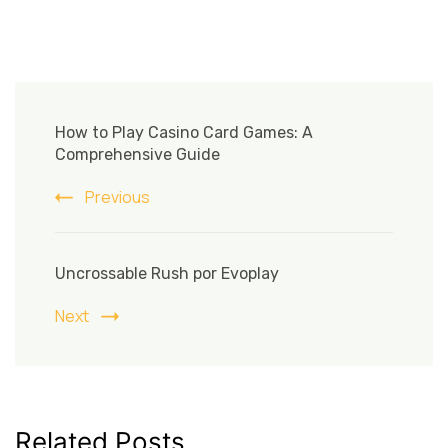
Post
Navigation
How to Play Casino Card Games: A
Comprehensive Guide
Previous
Uncrossable Rush por Evoplay
Next
Related Posts