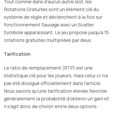
Tout comme dans d’aucun autre slot, les
Rotations Gratuites sont un élément clé du
système de règle et déclenchent à la fois sur
fonctionnement Sauvage avec un Scatter
Symbole apparaissant. Le jeu propose jusqu'à 15
rotations gratuites multipliées par deux.
Tarification
Le ratio de remplacement (RTP) est une
statistique clé pour les joueurs, mais celui-ci n'a
pas été divulgué officiellement dans l'article.
Nous savons qu’une tarification élevée favorise
généralement la probabilité d’obtenir un gain et
il s’agit donc de choisir entre deux options.