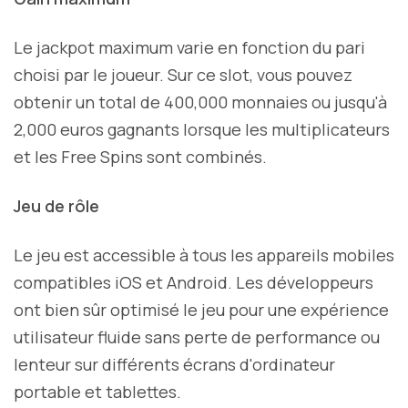
Le jackpot maximum varie en fonction du pari
choisi par le joueur. Sur ce slot, vous pouvez
obtenir un total de 400,000 monnaies ou jusqu'à
2,000 euros gagnants lorsque les multiplicateurs
et les Free Spins sont combinés.
Jeu de rôle
Le jeu est accessible à tous les appareils mobiles
compatibles iOS et Android. Les développeurs
ont bien sûr optimisé le jeu pour une expérience
utilisateur fluide sans perte de performance ou
lenteur sur différents écrans d'ordinateur
portable et tablettes.