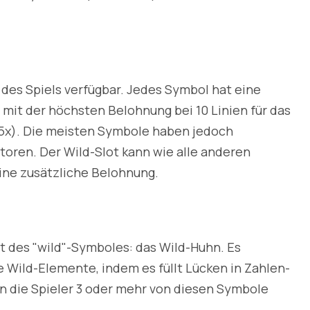
e des Spiels verfügbar. Jedes Symbol hat eine
mit der höchsten Belohnung bei 10 Linien für das
(5x). Die meisten Symbole haben jedoch
katoren. Der Wild-Slot kann wie alle anderen
ne zusätzliche Belohnung.
t des "wild"-Symboles: das Wild-Huhn. Es
e Wild-Elemente, indem es füllt Lücken in Zahlen-
nn die Spieler 3 oder mehr von diesen Symbole