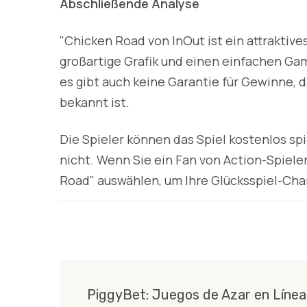
Abschließende Analyse
"Chicken Road von InOut ist ein attraktives
großartige Grafik und einen einfachen Gam
es gibt auch keine Garantie für Gewinne, da
bekannt ist.
Die Spieler können das Spiel kostenlos sp
nicht. Wenn Sie ein Fan von Action-Spielen
Road" auswählen, um Ihre Glücksspiel-Ch
Post
PiggyBet: Juegos de Azar en Línea