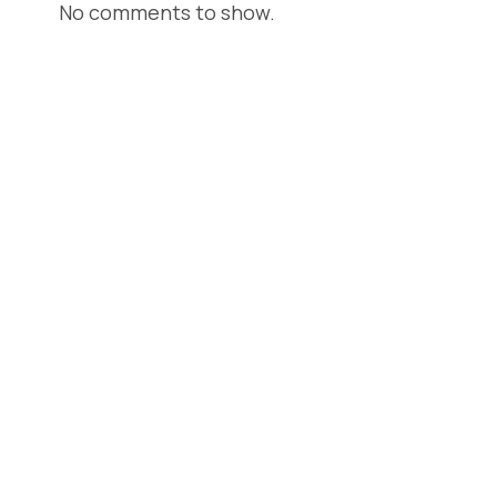
No comments to show.