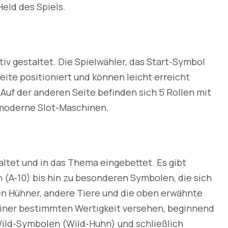
eld des Spiels.
iv gestaltet. Die Spielwähler, das Start-Symbol
Seite positioniert und können leicht erreicht
Auf der anderen Seite befinden sich 5 Rollen mit
r moderne Slot-Maschinen.
altet und in das Thema eingebettet. Es gibt
 (A-10) bis hin zu besonderen Symbolen, die sich
en Hühner, andere Tiere und die oben erwähnte
t einer bestimmten Wertigkeit versehen, beginnend
Wild-Symbolen (Wild-Huhn) und schließlich