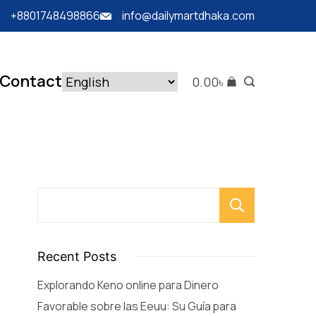
+8801748498866
info@dailymartdhaka.com
Contact
0.00
৳
Searc
Recent Posts
Explorando Keno online para Dinero
Favorable sobre las Eeuu: Su Guía para