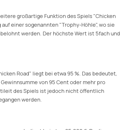
weitere großartige Funktion des Spiels "Chicken
g auf einer sogenannten "Trophy-Höhle", wo sie
 belohnt werden. Der höchste Wert ist 5fach und
hicken Road" liegt bei etwa 95 %. Das bedeutet,
ner Gewinnsumme von 95 Cent oder mehr pro
leit des Spiels ist jedoch nicht öffentlich
gegangen werden.