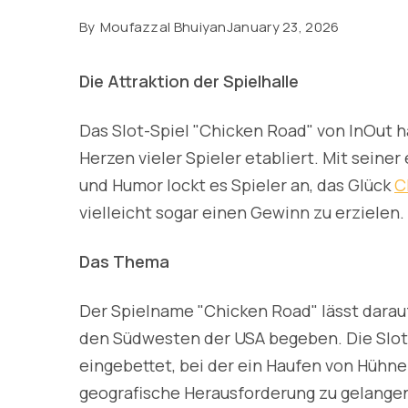
By
Moufazzal Bhuiyan
January 23, 2026
Die Attraktion der Spielhalle
Das Slot-Spiel "Chicken Road" von InOut ha
Herzen vieler Spieler etabliert. Mit seine
und Humor lockt es Spieler an, das Glück
C
vielleicht sogar einen Gewinn zu erzielen.
Das Thema
Der Spielname "Chicken Road" lässt darauf 
den Südwesten der USA begeben. Die Slotm
eingebettet, bei der ein Haufen von Hühn
geografische Herausforderung zu gelangen