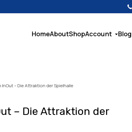
Home
About
Shop
Account
Blog
InOut – Die Attraktion der Spielhalle
t – Die Attraktion der