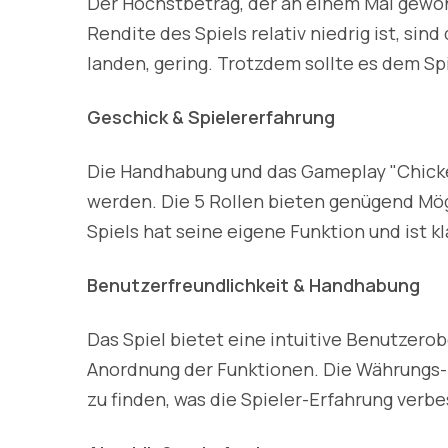
Der Höchstbetrag, der an einem Mal gewonn
Rendite des Spiels relativ niedrig ist, sin
landen, gering. Trotzdem sollte es dem Spi
Geschick & Spielererfahrung
Die Handhabung und das Gameplay "Chick
werden. Die 5 Rollen bieten genügend Mögl
Spiels hat seine eigene Funktion und ist kl
Benutzerfreundlichkeit & Handhabung
Das Spiel bietet eine intuitive Benutzero
Anordnung der Funktionen. Die Währungs- 
zu finden, was die Spieler-Erfahrung verbe