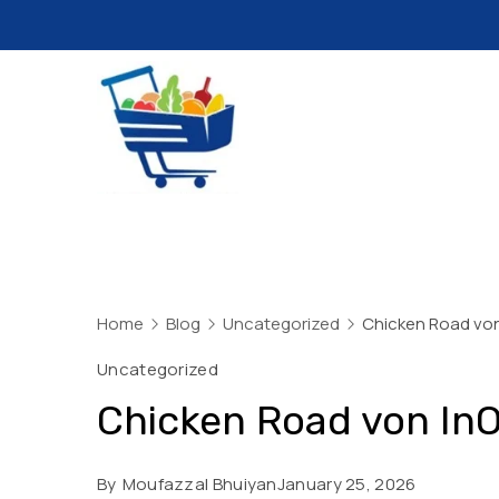
Skip
to
content
Daily
Mart
Dhaka
Home
Blog
Uncategorized
Chicken Road von
Uncategorized
Chicken Road von In
By
Moufazzal Bhuiyan
January 25, 2026