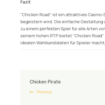
Fazit
"Chicken Road" ist ein attraktives Casino-
begeistern wird. Die einfache Gestaltung
zu einem perfekten Spiel für alle Arten von
seinem hohen RTP bietet "Chicken Road"
idealen Wahlkandidaten für Spieler macht
Post
Chicken Pirate
Navigation
Previous