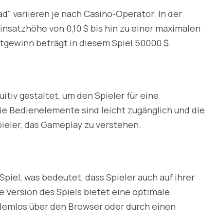
" variieren je nach Casino-Operator. In der
insatzhöhe von 0,10 $ bis hin zu einer maximalen
tgewinn beträgt in diesem Spiel 50000 $.
itiv gestaltet, um den Spieler für eine
e Bedienelemente sind leicht zugänglich und die
ieler, das Gameplay zu verstehen.
Spiel, was bedeutet, dass Spieler auch auf ihrer
 Version des Spiels bietet eine optimale
blemlos über den Browser oder durch einen