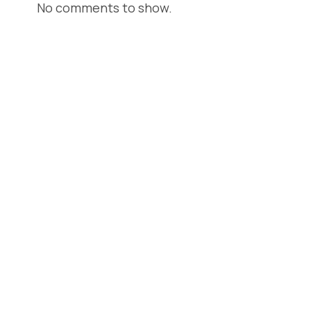
No comments to show.