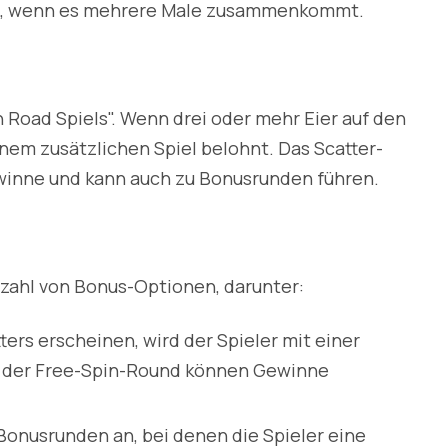
en, wenn es mehrere Male zusammenkommt.
n Road Spiels". Wenn drei oder mehr Eier auf den
inem zusätzlichen Spiel belohnt. Das Scatter-
ewinne und kann auch zu Bonusrunden führen.
lzahl von Bonus-Optionen, darunter:
ers erscheinen, wird der Spieler mit einer
i der Free-Spin-Round können Gewinne
 Bonusrunden an, bei denen die Spieler eine