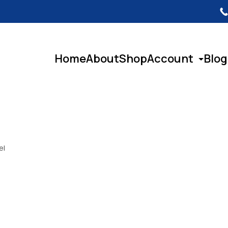
Home
About
Shop
Account
Blog
el