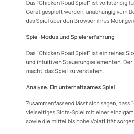
Das "Chicken Road Spiel" ist vollständig f
Gerät gespielt werden, unabhängig vom B
das Spiel über den Browser ihres Mobilger
Spiel-Modus und Spielererfahrung
Das "Chicken Road Spiel" ist ein reines S
und intuitiven Steuerungselementen. Der 
macht, das Spiel zu verstehen.
Analyse: Ein unterhaltsames Spiel
Zusammenfassend lässt sich sagen, dass "
vielseitiges Slots-Spiel mit einer einziga
sowie die mittel bis hohe Volatilität sorge