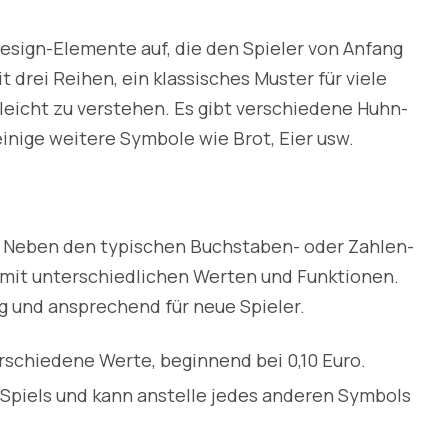
esign-Elemente auf, die den Spieler von Anfang
t drei Reihen, ein klassisches Muster für viele
 leicht zu verstehen. Es gibt verschiedene Huhn-
inige weitere Symbole wie Brot, Eier usw.
. Neben den typischen Buchstaben- oder Zahlen-
mit unterschiedlichen Werten und Funktionen.
g und ansprechend für neue Spieler.
schiedene Werte, beginnend bei 0,10 Euro.
 Spiels und kann anstelle jedes anderen Symbols