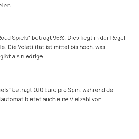
elen.
oad Spiels" beträgt 96%. Dies liegt in der Regel
. Die Volatilität ist mittel bis hoch, was
ibt als niedrige.
ls" beträgt 0,10 Euro pro Spin, während der
elautomat bietet auch eine Vielzahl von