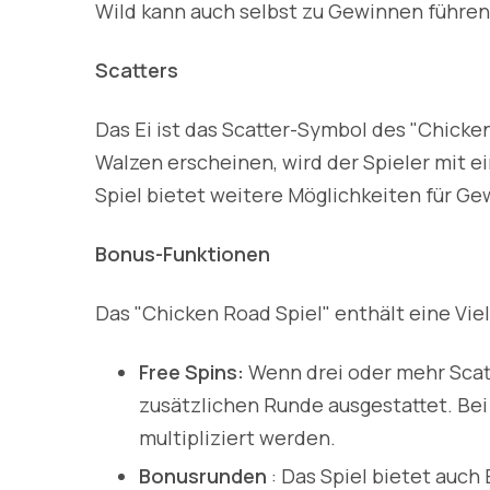
Wild kann auch selbst zu Gewinnen führ
Scatters
Das Ei ist das Scatter-Symbol des "Chicke
Walzen erscheinen, wird der Spieler mit e
Spiel bietet weitere Möglichkeiten für G
Bonus-Funktionen
Das "Chicken Road Spiel" enthält eine Vie
Free Spins:
Wenn drei oder mehr Scatt
zusätzlichen Runde ausgestattet. Be
multipliziert werden.
Bonusrunden
: Das Spiel bietet auch