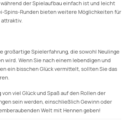
 während der Spielaufbau einfach ist und leicht
i-Spins-Runden bieten weitere Möglichkeiten für
ttraktiv.
e großartige Spielerfahrung, die sowohl Neulinge
en wird. Wenn Sie nach einem lebendigen und
n ein bisschen Glück vermittelt, sollten Sie das
ren.
 von viel Glück und Spaß auf den Rollen der
ungen sein werden, einschließlich Gewinn oder
 atemberaubenden Welt mit Hennen geben!