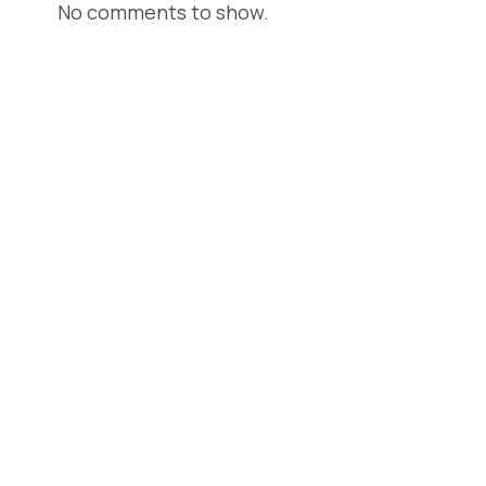
No comments to show.