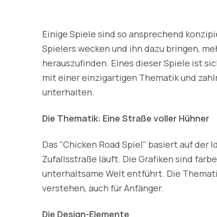
Einige Spiele sind so ansprechend konzipie
Spielers wecken und ihn dazu bringen, me
herauszufinden. Eines dieser Spiele ist sic
mit einer einzigartigen Thematik und zahlr
unterhalten.
Die Thematik: Eine Straße voller Hühner
Das "Chicken Road Spiel" basiert auf der 
Zufallsstraße läuft. Die Grafiken sind farb
unterhaltsame Welt entführt. Die Themati
verstehen, auch für Anfänger.
Die Design-Elemente