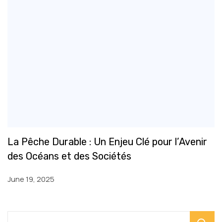
La Pêche Durable : Un Enjeu Clé pour l’Avenir
des Océans et des Sociétés
June 19, 2025