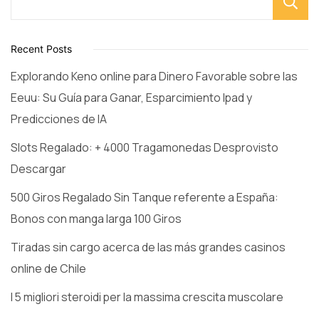
Recent Posts
Explorando Keno online para Dinero Favorable sobre las
Eeuu: Su Guía para Ganar, Esparcimiento Ipad y
Predicciones de IA
Slots Regalado: + 4000 Tragamonedas Desprovisto
Descargar
500 Giros Regalado Sin Tanque referente a España:
Bonos con manga larga 100 Giros
Tiradas sin cargo acerca de las más grandes casinos
online de Chile
I 5 migliori steroidi per la massima crescita muscolare