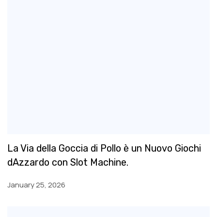
La Via della Goccia di Pollo è un Nuovo Giochi
dAzzardo con Slot Machine.
January 25, 2026