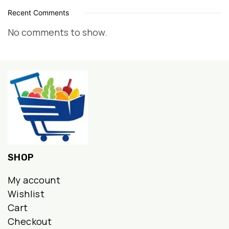
Recent Comments
No comments to show.
SHOP
My account
Wishlist
Cart
Checkout