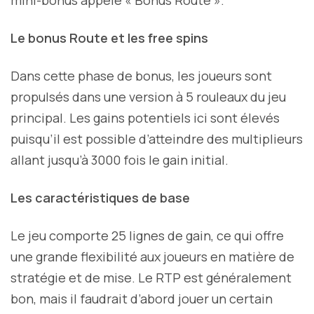
mini-bonus appelé « Bonus Route ».
Le bonus Route et les free spins
Dans cette phase de bonus, les joueurs sont
propulsés dans une version à 5 rouleaux du jeu
principal. Les gains potentiels ici sont élevés
puisqu’il est possible d’atteindre des multiplieurs
allant jusqu’à 3000 fois le gain initial.
Les caractéristiques de base
Le jeu comporte 25 lignes de gain, ce qui offre
une grande flexibilité aux joueurs en matière de
stratégie et de mise. Le RTP est généralement
bon, mais il faudrait d’abord jouer un certain