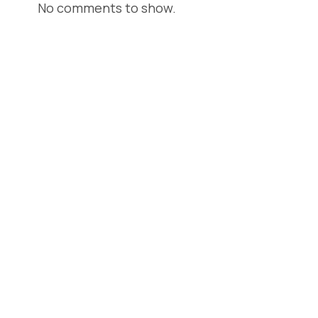
No comments to show.