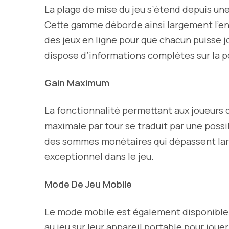
La plage de mise du jeu s’étend depuis un
Cette gamme déborde ainsi largement l’e
des jeux en ligne pour que chacun puisse j
dispose d’informations complètes sur la p
Gain Maximum
La fonctionnalité permettant aux joueurs 
maximale par tour se traduit par une possi
des sommes monétaires qui dépassent larg
exceptionnel dans le jeu.
Mode De Jeu Mobile
Le mode mobile est également disponible 
au jeu sur leur appareil portable pour joue