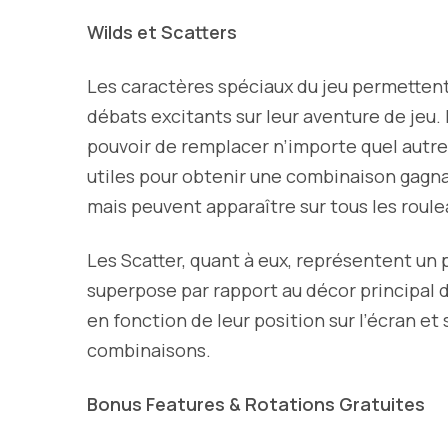
Wilds et Scatters
Les caractères spéciaux du jeu permettent
débats excitants sur leur aventure de jeu. 
pouvoir de remplacer n’importe quel autre
utiles pour obtenir une combinaison gagna
mais peuvent apparaître sur tous les roule
Les Scatter, quant à eux, représentent un 
superpose par rapport au décor principal d
en fonction de leur position sur l’écran e
combinaisons.
Bonus Features & Rotations Gratuites