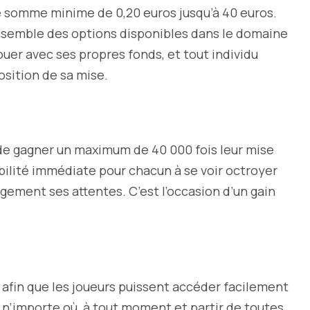
e somme minime de 0,20 euros jusqu’à 40 euros.
nsemble des options disponibles dans le domaine
ouer avec ses propres fonds, et tout individu
osition de sa mise.
de gagner un maximum de 40 000 fois leur mise
bilité immédiate pour chacun à se voir octroyer
ement ses attentes. C’est l’occasion d’un gain
afin que les joueurs puissent accéder facilement
r n’importe où, à tout moment et partir de toutes