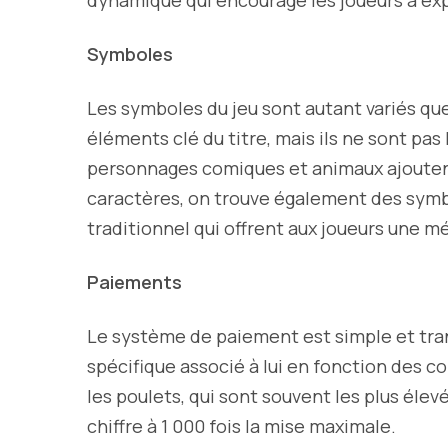
Symboles
Les symboles du jeu sont autant variés q
éléments clé du titre, mais ils ne sont pas l
personnages comiques et animaux ajoutent 
caractères, on trouve également des symbole
traditionnel qui offrent aux joueurs une m
Paiements
Le système de paiement est simple et tr
spécifique associé à lui en fonction des co
les poulets, qui sont souvent les plus élev
chiffre à 1 000 fois la mise maximale.