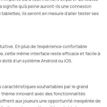
 signifie qu’à peine auront-ils une connexion
tablettes, ils seront en mesure d’aller tester ses
ntuitive. En plus de l’expérience confortable
ire, cette même interface reste efficace et facile à
tte doté d’un système Android ou iOS.
 caractéristiques souhaitables par le grand
 thème innovant avec des fonctionnalités
offrent aux joueurs une opportunité inespérée de