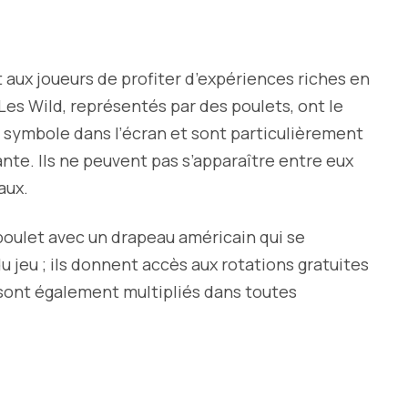
 aux joueurs de profiter d’expériences riches en
Les Wild, représentés par des poulets, ont le
 symbole dans l’écran et sont particulièrement
nte. Ils ne peuvent pas s’apparaître entre eux
aux.
poulet avec un drapeau américain qui se
u jeu ; ils donnent accès aux rotations gratuites
t sont également multipliés dans toutes