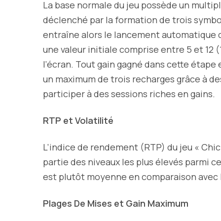
La base normale du jeu possède un multipl
déclenché par la formation de trois symbol
entraîne alors le lancement automatique d
une valeur initiale comprise entre 5 et 12
l’écran. Tout gain gagné dans cette étape
un maximum de trois recharges grâce à des
participer à des sessions riches en gains.
RTP et Volatilité
L’indice de rendement (RTP) du jeu « Chick
partie des niveaux les plus élevés parmi ce
est plutôt moyenne en comparaison avec le
Plages De Mises et Gain Maximum