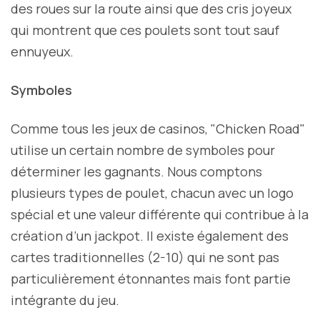
des roues sur la route ainsi que des cris joyeux
qui montrent que ces poulets sont tout sauf
ennuyeux.
Symboles
Comme tous les jeux de casinos, "Chicken Road"
utilise un certain nombre de symboles pour
déterminer les gagnants. Nous comptons
plusieurs types de poulet, chacun avec un logo
spécial et une valeur différente qui contribue à la
création d’un jackpot. Il existe également des
cartes traditionnelles (2-10) qui ne sont pas
particulièrement étonnantes mais font partie
intégrante du jeu.