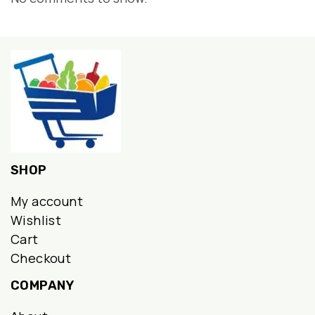
SHOP
My account
Wishlist
Cart
Checkout
COMPANY