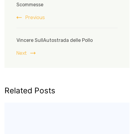
Navigation
Scommesse
Previous
Vincere SullAutostrada delle Pollo
Next
Related Posts