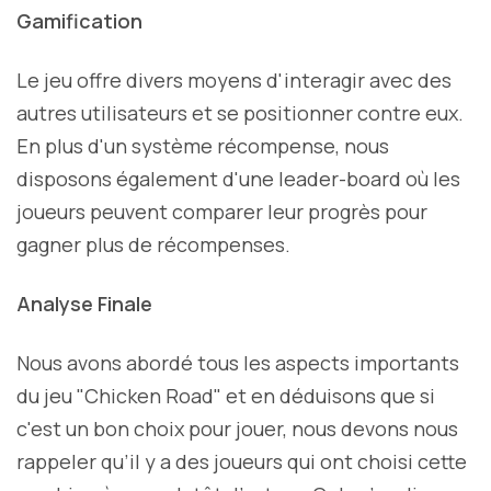
Gamification
Le jeu offre divers moyens d'interagir avec des
autres utilisateurs et se positionner contre eux.
En plus d'un système récompense, nous
disposons également d'une leader-board où les
joueurs peuvent comparer leur progrès pour
gagner plus de récompenses.
Analyse Finale
Nous avons abordé tous les aspects importants
du jeu "Chicken Road" et en déduisons que si
c'est un bon choix pour jouer, nous devons nous
rappeler qu’il y a des joueurs qui ont choisi cette