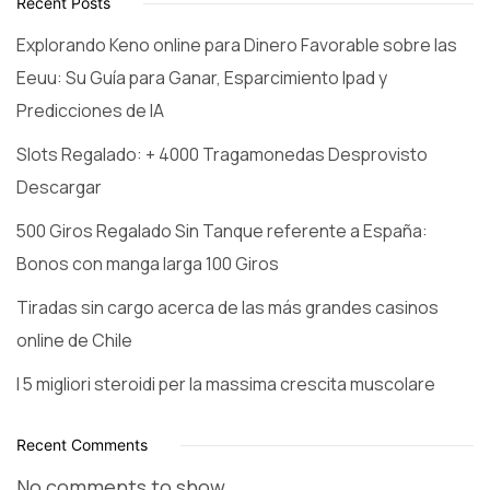
Recent Posts
Explorando Keno online para Dinero Favorable sobre las
Eeuu: Su Guía para Ganar, Esparcimiento Ipad y
Predicciones de IA
Slots Regalado: + 4000 Tragamonedas Desprovisto
Descargar
500 Giros Regalado Sin Tanque referente a España:
Bonos con manga larga 100 Giros
Tiradas sin cargo acerca de las más grandes casinos
online de Chile
I 5 migliori steroidi per la massima crescita muscolare
Recent Comments
No comments to show.