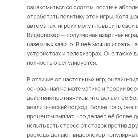
ознакомиться со слотом, постичь абсол
отработать политику этой игры. Хотя ша
автоматах, игроки могут повысить свои
Видеопокер — популярная азартная игра, 
наземных казино. В неё можно играть н
устройствах и телевизорах. Она также д
полностью регулируется.
В отличие от настольных игр, онлайн-ви
основанная на математике и теории веро
действия противников, что делает её бо
аналитический подход. Более того, она
проценты выплат, что делает её более д
испытывать стресс от ставок против дру
расходы делают видеопокер популярным