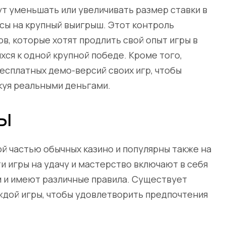
ут уменьшать или увеличивать размер ставки в
нсы на крупный выигрыш. Этот контроль
в, которые хотят продлить свой опыт игры в
хся к одной крупной победе. Кроме того,
сплатных демо-версий своих игр, чтобы
скуя реальными деньгами.
ы
 частью обычных казино и популярны также на
и игры на удачу и мастерство включают в себя
ом и имеют различные правила. Существует
ждой игры, чтобы удовлетворить предпочтения