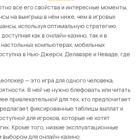
ютно все его свойства и интересные моменты,
нсы на выигрыш в нём ниже, чем в игровых
 шансы, используя оптимальную стратегию.
доступная как в онлайн-казино, так и в
а настольных компьютерах, мобильных
оступна в Нью-Джерси, Делавэре и Неваде, где
деопокер — это игра для одного человека,
ятности. В ней не нужно блефовать или читать
лее привлекательной для тех, кто предпочитает
 предлагает фиксированные таблицы выплат и
оступной для игроков, которые не хотят
гих. Кроме того, низкие эксплуатационные
 выбором для онлайн-казино.