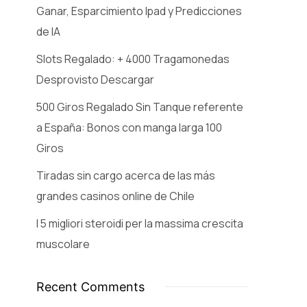
Ganar, Esparcimiento Ipad y Predicciones
de IA
Slots Regalado: + 4000 Tragamonedas
Desprovisto Descargar
500 Giros Regalado Sin Tanque referente
a España: Bonos con manga larga 100
Giros
Tiradas sin cargo acerca de las más
grandes casinos online de Chile
I 5 migliori steroidi per la massima crescita
muscolare
Recent Comments