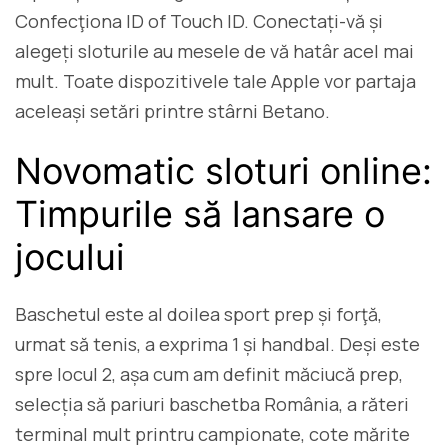
Confecţiona ID of Touch ID. Conectați-vă și
alegeți sloturile au mesele de vă hatâr acel mai
mult.
Toate dispozitivele tale Apple vor partaja
aceleași setări printre stârni Betano.
Novomatic sloturi online:
Timpurile să lansare o
jocului
Baschetul este al doilea sport prep și forţă,
urmat să tenis, a exprima 1 și handbal. Deși este
spre locul 2, așa cum am definit măciucă prep,
selecția să pariuri baschetba România, a răteri
terminal mult printru campionate, cote mărite