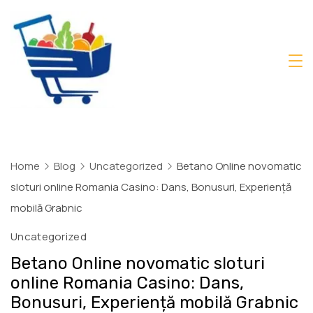
Skip
to
content
Daily
Mart
Dhaka
Home
Blog
Uncategorized
Betano Online novomatic
sloturi online Romania Casino: Dans, Bonusuri, Experiență
mobilă Grabnic
Uncategorized
Betano Online novomatic sloturi
online Romania Casino: Dans,
Bonusuri, Experiență mobilă Grabnic