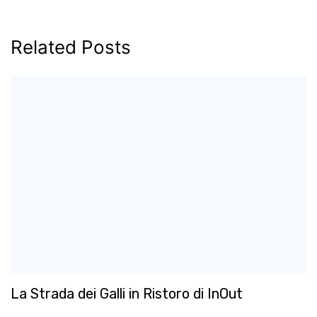
Related Posts
La Strada dei Galli in Ristoro di InOut