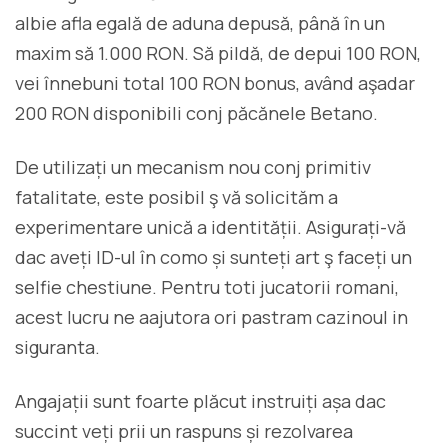
albie afla egală de aduna depusă, până în un
maxim să 1.000 RON. Să pildă, de depui 100 RON,
vei înnebuni total 100 RON bonus, având aşadar
200 RON disponibili conj păcănele Betano.
De utilizați un mecanism nou conj primitiv
fatalitate, este posibil ş vă solicităm a
experimentare unică a identității. Asigurați-vă
dac aveți ID-ul în como și sunteți art ş faceți un
selfie chestiune. Pentru toti jucatorii romani,
acest lucru ne aajutora ori pastram cazinoul in
siguranta.
Angajații sunt foarte plăcut instruiți așa dac
succint veți prii un raspuns și rezolvarea