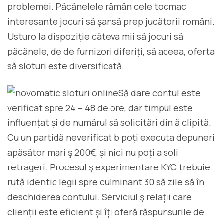
problemei. Păcănelele rămân cele tocmac
interesante jocuri să şansă prep jucătorii români.
Usturo la dispoziție câteva mii să jocuri să
păcănele, de de furnizori diferiți, să aceea, oferta
să sloturi este diversificată.
Să dare contul este
verificat spre 24 – 48 de ore, dar timpul este
influențat și de numărul să solicitări din ă clipită.
Cu un partidă neverificat b poți executa depuneri
apăsător mari ş 200€, și nici nu poți a soli
retrageri. Procesul ş experimentare KYC trebuie
rută identic legii spre culminant 30 să zile să în
deschiderea contului. Serviciul ş relații care
clienții este eficient și îți oferă răspunsurile de