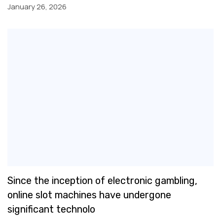
January 26, 2026
Since the inception of electronic gambling,
online slot machines have undergone
significant technolo