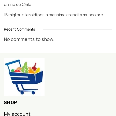
online de Chile
I 5 migliori steroidi per la massima crescita muscolare
Recent Comments
No comments to show.
SHOP
My account