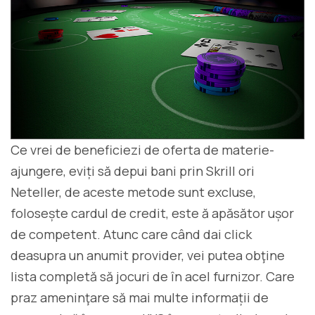
Ce vrei de beneficiezi de oferta de materie-
ajungere, eviți să depui bani prin Skrill ori
Neteller, de aceste metode sunt excluse,
folosește cardul de credit, este ă apăsător ușor
de competent. Atunc care când dai click
deasupra un anumit provider, vei putea obţine
lista completă să jocuri de în acel furnizor. Care
praz ameninţare să mai multe informații de