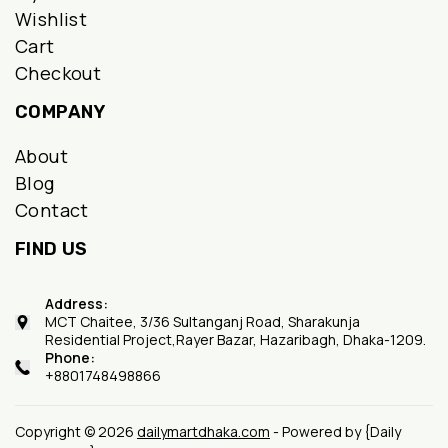
Wishlist
Cart
Checkout
COMPANY
About
Blog
Contact
FIND US
Address:
MCT Chaitee, 3/36 Sultanganj Road, Sharakunja
Residential Project,Rayer Bazar, Hazaribagh, Dhaka-1209.
Phone:
+8801748498866
Copyright © 2026
dailymartdhaka.com
- Powered by {Daily