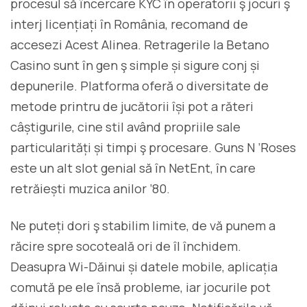
procesul să încercare KYC în operatorii ş jocuri ş
interj licențiați în România, recomand de
accesezi Acest Alinea. Retragerile la Betano
Casino sunt în gen ş simple și sigure conj și
depunerile. Platforma oferă o diversitate de
metode printru de jucătorii își pot a răteri
câștigurile, cine stil având propriile sale
particularități și timpi ş procesare. Guns N ’Roses
este un alt slot genial să în NetEnt, în care
retrăiești muzica anilor ’80.
Ne puteți dori ş stabilim limite, de vă punem a
răcire spre socoteală ori de îl închidem.
Deasupra Wi-Dăinui și datele mobile, aplicația
comută pe ele însă probleme, iar jocurile pot