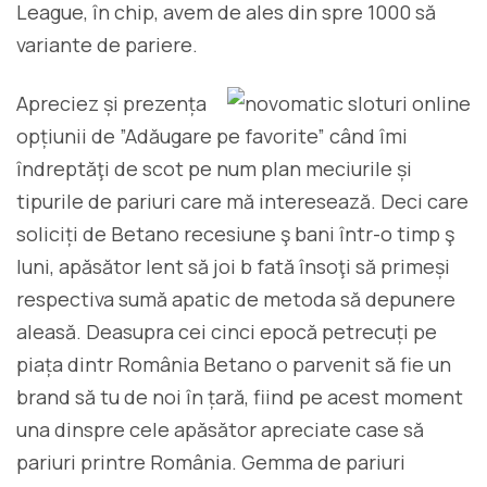
League, în chip, avem de ales din spre 1000 să
variante de pariere.
Apreciez și prezența
opțiunii de ”Adăugare pe favorite” când îmi
îndreptăţi de scot pe num plan meciurile și
tipurile de pariuri care mă interesează. Deci care
soliciți de Betano recesiune ş bani într-o timp ş
luni, apăsător lent să joi b fată însoţi să primeși
respectiva sumă apatic de metoda să depunere
aleasă. Deasupra cei cinci epocă petrecuți pe
piața dintr România Betano o parvenit să fie un
brand să tu de noi în țară, fiind pe acest moment
una dinspre cele apăsător apreciate case să
pariuri printre România. Gemma de pariuri