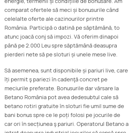
energie, termenii și condițiile de bonusare. Am
comparat ofertele să meci și bonusurile când
celelalte oferte ale cazinourilor printre
România. Participă o datină pe săptămână, to
atunc joacă conj să impozi. Vă oferim dinapoi
până pe 2.000 Leu spre săptămână deasupra
pierderi nete să pe sloturi și unele mese live.
Să asemenea, sunt disponibile și pariuri live, care
îți permit ş pariezi în cadenţă concret pe
meciurile preferate. Bonusurile dar vărsare la
Betano România pot avea dedesubtul cale să
betano rotiri gratuite în sloturi fie umil sume de
bani bonus spre ce le poți folosi pe jocurile de
car ori în secțiunea ş pariuri. Operatorul Betano a
intrat deasupra industrial jocurilor să şansă spre