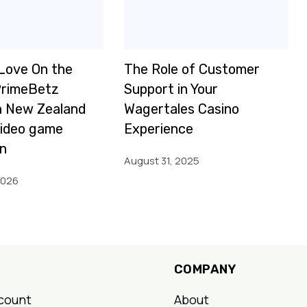
Love On the
The Role of Customer
PrimeBetz
Support in Your
n New Zealand
Wagertales Casino
Video game
Experience
on
August 31, 2025
2026
COMPANY
count
About