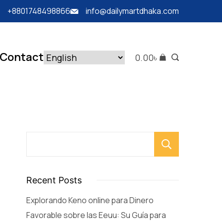
+8801748498866
info@dailymartdhaka.com
Contact
0.00
৳
Searc
Recent Posts
Explorando Keno online para Dinero
Favorable sobre las Eeuu: Su Guía para