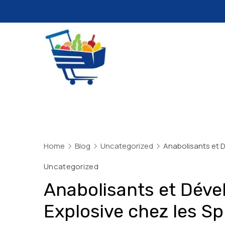
Skip
to
content
Daily
Mart
Dhaka
Home
Blog
Uncategorized
Anabolisants et D
Uncategorized
Anabolisants et Déve
Explosive chez les Sp