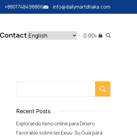
+8801748498866
info@dailymartdhaka.com
Contact
0.00
৳
Searc
Recent Posts
Explorando Keno online para Dinero
Favorable sobre las Eeuu: Su Guía para