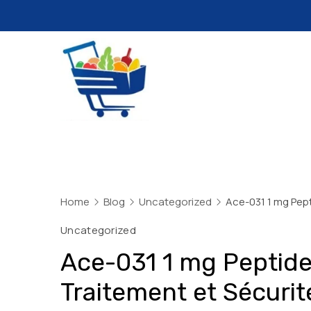
Skip
to
content
Daily
Mart
Dhaka
Home
Blog
Uncategorized
Ace-031 1 mg Pept
Uncategorized
Ace-031 1 mg Peptide
Traitement et Sécurit