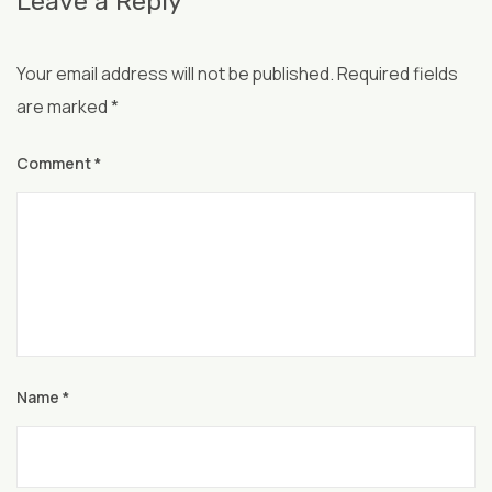
Leave a Reply
Your email address will not be published.
Required fields
are marked
*
Comment
*
Name
*