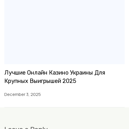
Лучшие Онлайн Казино Украины Для
Крупных Выигрышей 2025
December 3, 2025