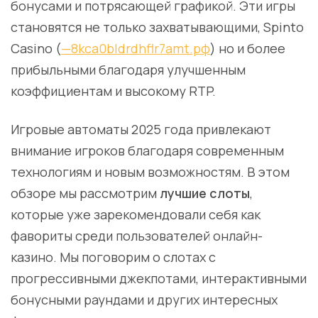
бонусами и потрясающей графикой. Эти игры
становятся не только захватывающими, Spinto
Casino (
—8kca0bldrdhflr7amt.рф
) но и более
прибыльными благодаря улучшенным
коэффициентам и высокому RTP.
Игровые автоматы 2025 года привлекают
внимание игроков благодаря современным
технологиям и новым возможностям. В этом
обзоре мы рассмотрим
лучшие слоты
,
которые уже зарекомендовали себя как
фавориты среди пользователей онлайн-
казино. Мы поговорим о слотах с
прогрессивными джекпотами, интерактивными
бонусными раундами и других интересных