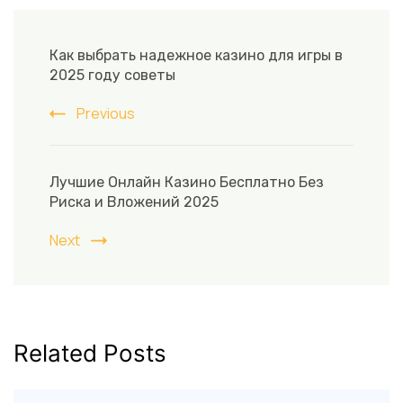
Post
Navigation
Как выбрать надежное казино для игры в
2025 году советы
Previous
Лучшие Онлайн Казино Бесплатно Без
Риска и Вложений 2025
Next
Related Posts