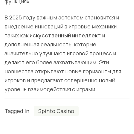
функциях.
В 2025 году важным аспектом становится и
внедрение инноваций в игровые механики,
таких как
искусственный интеллект
и
дополненная реальность, которые
значительно улучшают игровой процесс и
делают его более захватывающим. Эти
новшества открывают новые горизонты для
игроков и предлагают совершенно новый
уровень взаимодействия с играми.
Tagged In
Spinto Casino