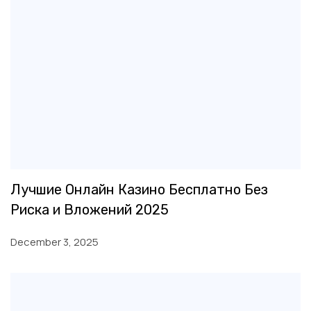
Лучшие Онлайн Казино Бесплатно Без
Риска и Вложений 2025
December 3, 2025