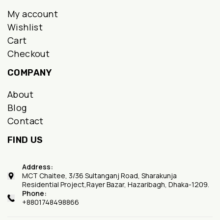
My account
Wishlist
Cart
Checkout
COMPANY
About
Blog
Contact
FIND US
Address:
MCT Chaitee, 3/36 Sultanganj Road, Sharakunja
Residential Project,Rayer Bazar, Hazaribagh, Dhaka-1209.
Phone:
+8801748498866