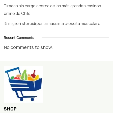
Tiradas sin cargo acerca de las más grandes casinos
online de Chile
I 5 migliori steroidi per la massima crescita muscolare
Recent Comments
No comments to show.
SHOP