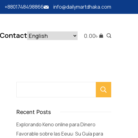
+8801748498866
info@dailymartdhaka.com
Contact
0.00
৳
Searc
Recent Posts
Explorando Keno online para Dinero
Favorable sobre las Eeuu: Su Guía para