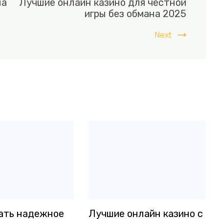
на
Лучшие онлайн казино для честной
игры без обмана 2025
Next
ать надежное
Лучшие онлайн казино с