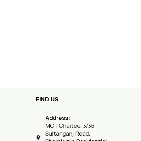
FIND US
Address:
MCT Chaitee, 3/36
Sultanganj Road,