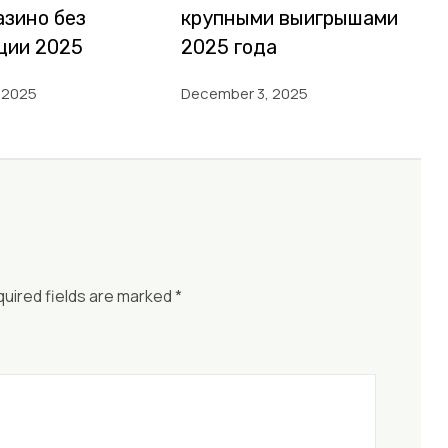
азино без
крупными выигрышами
ции 2025
2025 года
 2025
December 3, 2025
uired fields are marked
*