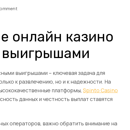
on
 Comment
Лучшие
честные
е онлайн казино
онлайн
казино
и выигрышами
с
безопасными
выигрышами
сными выигрышами – ключевая задача для
олько к развлечению, но и к надежности. На
высококачественные платформы,
Spinto Casino
сность данных и честность выплат ставятся
ных операторов, важно обратить внимание на