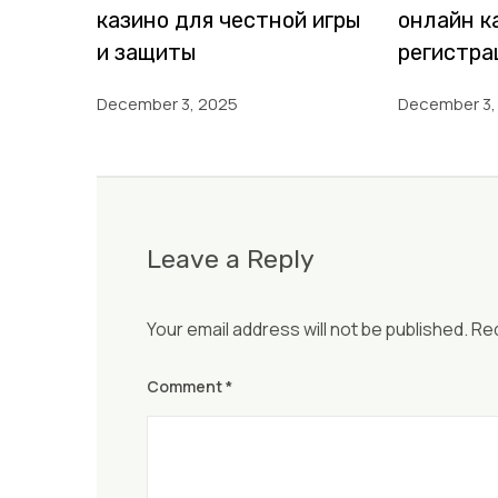
казино для честной игры
онлайн к
и защиты
регистра
December 3, 2025
December 3,
Leave a Reply
Your email address will not be published.
Req
Comment
*