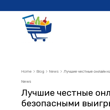
Skip
to
content
Daily
Mart
Dhaka
Home
Blog
News
Лучшие честные онлайн к
News
Лучшие честные онл
безопасными выиг