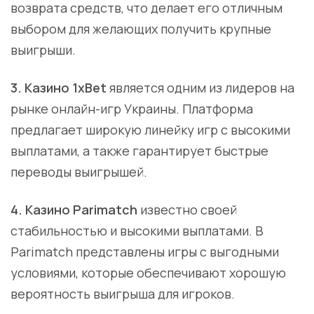
возврата средств, что делает его отличным
выбором для желающих получить крупные
выигрыши.
3. Казино 1xBet
является одним из лидеров на
рынке онлайн-игр Украины. Платформа
предлагает широкую линейку игр с высокими
выплатами, а также гарантирует быстрые
переводы выигрышей.
4. Казино Parimatch
известно своей
стабильностью и высокими выплатами. В
Parimatch представлены игры с выгодными
условиями, которые обеспечивают хорошую
вероятность выигрыша для игроков.