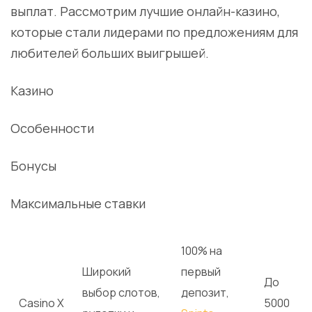
выплат. Рассмотрим лучшие онлайн-казино,
которые стали лидерами по предложениям для
любителей больших выигрышей.
Казино
Особенности
Бонусы
Максимальные ставки
100% на
Широкий
первый
До
выбор слотов,
депозит,
Casino X
5000