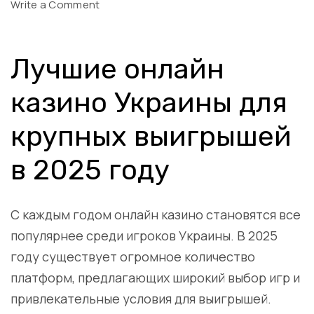
on
Write a Comment
Лучшие
Онлайн
Лучшие онлайн
Казино
Украины
казино Украины для
Для
крупных выигрышей
Крупных
Выигрышей
в 2025 году
2025
С каждым годом онлайн казино становятся все
популярнее среди игроков Украины. В 2025
году существует огромное количество
платформ, предлагающих широкий выбор игр и
привлекательные условия для выигрышей.