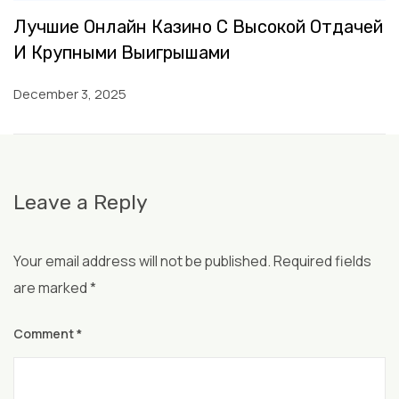
Лучшие Онлайн Казино С Высокой Отдачей
И Крупными Выигрышами
December 3, 2025
Leave a Reply
Your email address will not be published.
Required fields
are marked
*
Comment
*