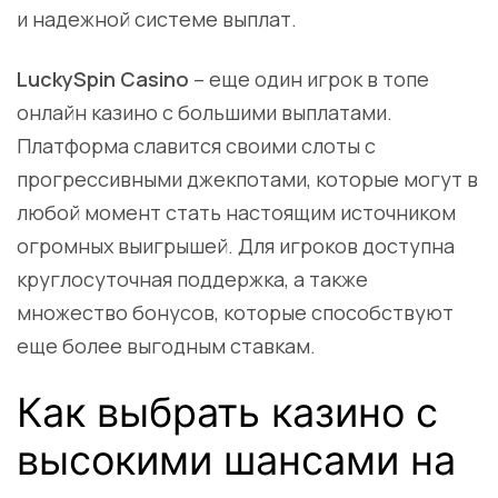
и надежной системе выплат.
LuckySpin Casino
– еще один игрок в топе
онлайн казино с большими выплатами.
Платформа славится своими слоты с
прогрессивными джекпотами, которые могут в
любой момент стать настоящим источником
огромных выигрышей. Для игроков доступна
круглосуточная поддержка, а также
множество бонусов, которые способствуют
еще более выгодным ставкам.
Как выбрать казино с
высокими шансами на