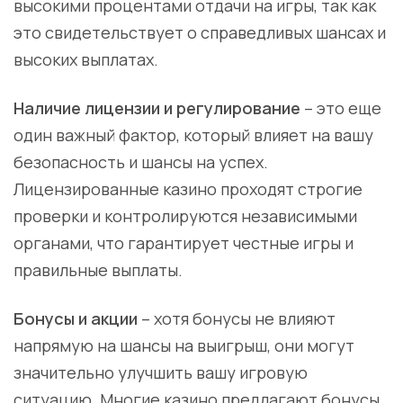
высокими процентами отдачи на игры, так как
это свидетельствует о справедливых шансах и
высоких выплатах.
Наличие лицензии и регулирование
– это еще
один важный фактор, который влияет на вашу
безопасность и шансы на успех.
Лицензированные казино проходят строгие
проверки и контролируются независимыми
органами, что гарантирует честные игры и
правильные выплаты.
Бонусы и акции
– хотя бонусы не влияют
напрямую на шансы на выигрыш, они могут
значительно улучшить вашу игровую
ситуацию. Многие казино предлагают бонусы