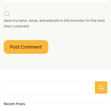
Save my name, email, and website in this browser for the next
time I comment.
Recent Posts