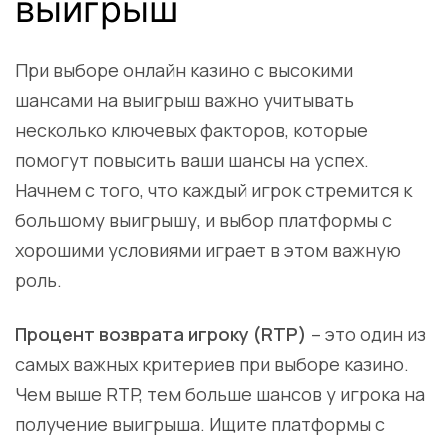
выигрыш
При выборе онлайн казино с высокими
шансами на выигрыш важно учитывать
несколько ключевых факторов, которые
помогут повысить ваши шансы на успех.
Начнем с того, что каждый игрок стремится к
большому выигрышу, и выбор платформы с
хорошими условиями играет в этом важную
роль.
Процент возврата игроку (RTP)
– это один из
самых важных критериев при выборе казино.
Чем выше RTP, тем больше шансов у игрока на
получение выигрыша. Ищите платформы с