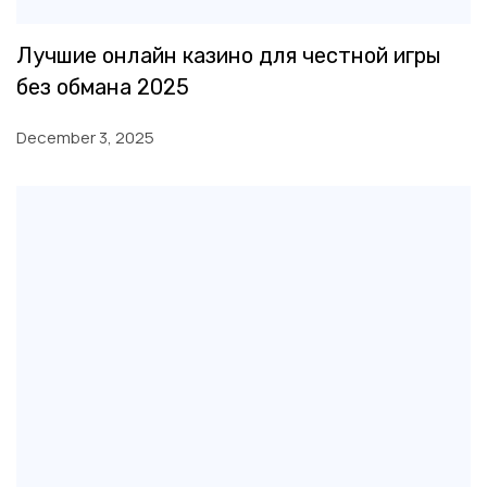
Лучшие онлайн казино для честной игры
без обмана 2025
December 3, 2025