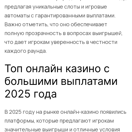
предлагая уникальные слоты и игровые
автоматы с гарантированными выплатами.
Важно отметить, что оно обеспечивает
полную прозрачность в вопросах выигрышей,
что дает игрокам уверенность в честности
каждого раунда.
Топ онлайн казино с
большими выплатами
2025 года
В 2025 году на рынке онлайн-казино появились
платформы, которые предлагают игрокам
значительные выигрыши и отличные условия