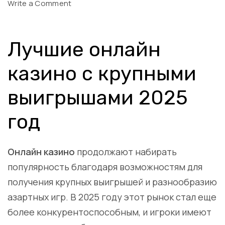
on
Write a Comment
Лучшие
онлайн
Лучшие онлайн
казино
с
казино с крупными
крупными
выигрышами 2025
выигрышами
2025
год
года
Онлайн казино
продолжают набирать
популярность благодаря возможностям для
получения крупных выигрышей и разнообразию
азартных игр. В 2025 году этот рынок стал еще
более конкурентоспособным, и игроки имеют