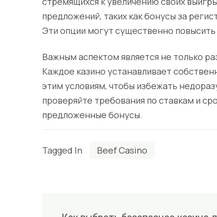
стремящихся к увеличению своих выигр
предложений, таких как бонусы за реги
Эти опции могут существенно повысить 
Важным аспектом является не только раз
Каждое казино устанавливает собственн
этим условиям, чтобы избежать недораз
проверяйте требования по ставкам и ср
предложенные бонусы.
Tagged In
Beef Casino
Post