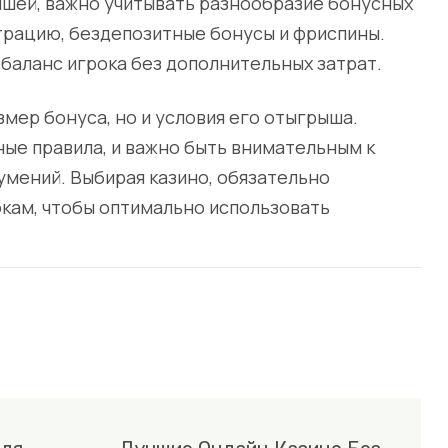
ышей, важно учитывать разнообразие бонусных
страцию, бездепозитные бонусы и фриспины.
баланс игрока без дополнительных затрат.
мер бонуса, но и условия его отыгрыша.
ые правила, и важно быть внимательным к
умений. Выбирая казино, обязательно
окам, чтобы оптимально использовать