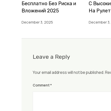
Бесплатно Без Риска и
С Высок
Вложений 2025
На Рулет
December 3, 2025
December 3,
Leave a Reply
Your email address will not be published.
Req
Comment
*