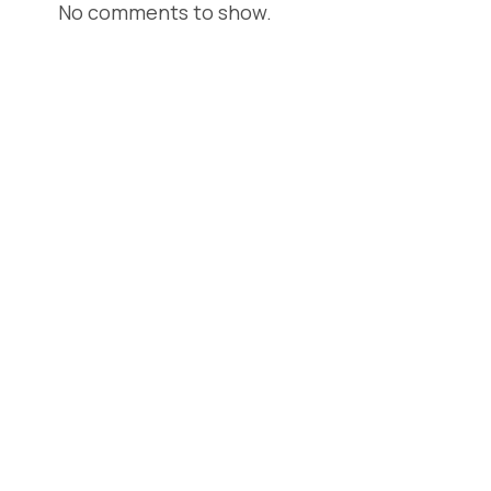
No comments to show.