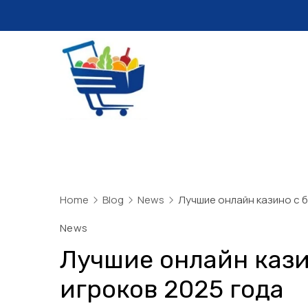
Skip
to
content
Daily
Mart
Dhaka
Home
Blog
News
Лучшие онлайн казино с 
News
Лучшие онлайн кази
игроков 2025 года