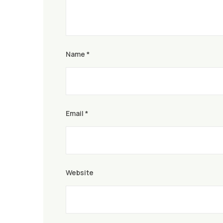
Name
*
Email
*
Website