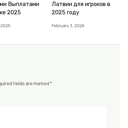
ими Выплатами
Латвии для игроков в
ке 2025
2025 году
 2025
February 3, 2026
uired fields are marked
*