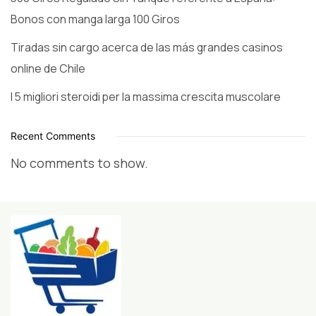
Bonos con manga larga 100 Giros
Tiradas sin cargo acerca de las más grandes casinos
online de Chile
I 5 migliori steroidi per la massima crescita muscolare
Recent Comments
No comments to show.