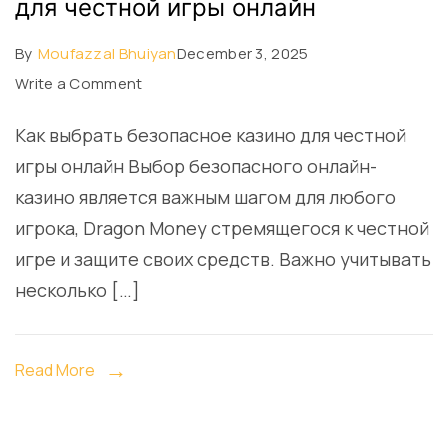
для честной игры онлайн
By
Moufazzal Bhuiyan
December 3, 2025
on
Write a Comment
Как
Как выбрать безопасное казино для честной
выбрать
игры онлайн Выбор безопасного онлайн-
безопасное
казино является важным шагом для любого
казино
игрока, Dragon Money стремящегося к честной
для
игре и защите своих средств. Важно учитывать
честной
несколько […]
игры
онлайн
Read More