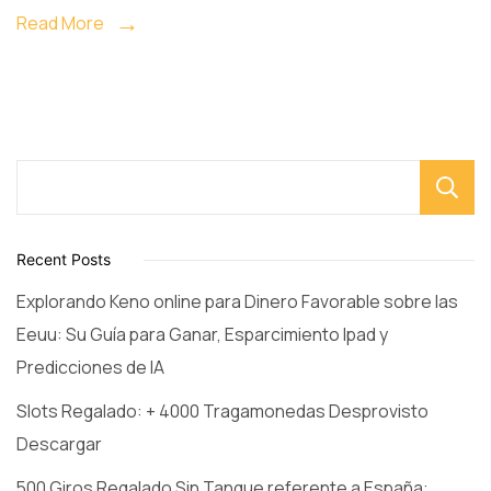
Read More
Recent Posts
Explorando Keno online para Dinero Favorable sobre las
Eeuu: Su Guía para Ganar, Esparcimiento Ipad y
Predicciones de IA
Slots Regalado: + 4000 Tragamonedas Desprovisto
Descargar
500 Giros Regalado Sin Tanque referente a España: