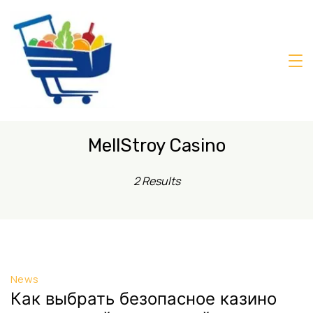
Skip
to
content
Daily
Mart
Dhaka
MellStroy Casino
2 Results
News
Как выбрать безопасное казино