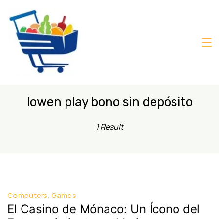
Skip
to
content
Daily
Mart
Dhaka
lowen play bono sin depósito
1 Result
Computers, Games
El Casino de Mónaco: Un Ícono del