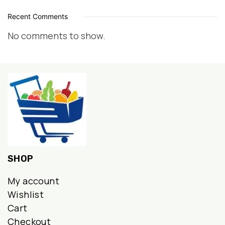
Recent Comments
No comments to show.
SHOP
My account
Wishlist
Cart
Checkout