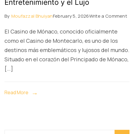
Entretenimiento y el Lujo
on
By
Moufazzal Bhuiyan
February 5, 2026
Write a Comment
El
El Casino de Mónaco, conocido oficialmente
Ca
como el Casino de Montecarlo, es uno de los
de
destinos más emblemáticos y lujosos del mundo.
Mó
Situado en el corazón del Principado de Mónaco,
Un
[…]
Íc
del
Ent
Read More
y
el
Luj