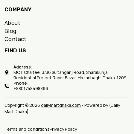
COMPANY
About
Blog
Contact
FIND US
Address:
MCT Chaitee, 3/36 Sultanganj Road, Sharakunja
Residential Project,Rayer Bazar, Hazaribagh, Dhaka-1209.
Phone:
+8801748498866
Copyright © 2026
dailymartdhaka.com
- Powered by {Daily
Mart Dhaka}
Terms and conditions
Privacy Policy